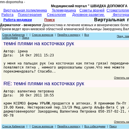
mn-dopomoha -
Медицинский портал " ШВИДКА ДОПОМОГA 
Виртуальная поликлиника
Телемедицина
Советы врачей
Cтоматологи
Работа
Психотерапия
Сексология
Духовное развитие.
Фитотер
Виртуальная 
Работа-медикам
Поиск
Дерматолог - венеролог
Диагностика и лечение кожных и венерических боле
Прием ведет врач киевской областной клинической больницы Закордонец Ва
Список Кабинетов
| |
Список вопросов
|
Перейти к вопросу
|
Все
Пред. те
собеседники
|
Поиск
темні плями на косточках рук
Автор: ірина
Дата: 14 Окт 2011 15:23
у меня на пальцах рук (на косточках как пятна грязи) периодиче
появляются пятна , немного шероховатыеы сухие.Что мне можете
порекомендовать? Спасибо..
Ответить н
RE: темні плями на косточках рук
Автор: валентина петровна
Дата: 30 Окт 2011 10:55
крем КСЕМОЗ фирмы УРЬЯЖ.продается в аптеках. Я принимаю Пн-Пт 
19.00 Киев, Нестеровский пер.13/19 Мед.центр Альфа-Вита С ув .
дерматовенеролог Закордонец Валентина Петровна 050-357-02-21, 
00-78
Ответить н
Список Кабинетов
| |
Список вопросов
|
Перейти к вопросу
|
Все собеседники
|
Поиск