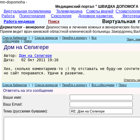
mn-dopomoha -
Медицинский портал " ШВИДКА ДОПОМОГA 
Виртуальная поликлиника
Телемедицина
Советы врачей
Cтоматологи
Работа
Психотерапия
Сексология
Духовное развитие.
Фитотер
Виртуальная 
Работа-медикам
Поиск
Дерматолог - венеролог
Диагностика и лечение кожных и венерических боле
Прием ведет врач киевской областной клинической больницы Закордонец Ва
Список Кабинетов
| |
Список вопросов
|
Перейти к вопросу
|
Все
Пред. те
собеседники
|
Поиск
Дом на Селигере
Автор:
Дом на Селигере
Дата: 02 Окт 2011 19:16
Хех, сколько коментариев-то :) Ну отставать не буду-не сочтите
но сайт понравился. Удачи в развитии.
Ответить н
Список Кабинетов
| |
Список вопросов
|
Перейти к вопросу
|
Все собеседники
|
Поиск
Ответить на это сообщение
Ваше имя:
Ваш Email:
Тема (русскими буквами):