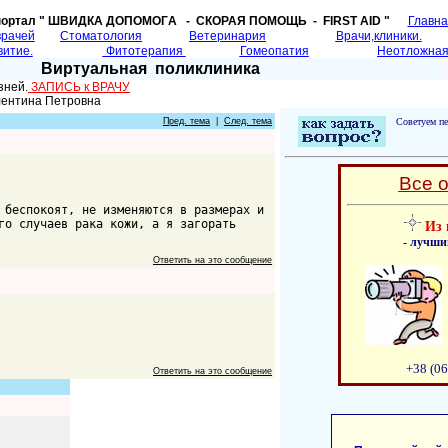
портал " ШВИДКА ДОПОМОГA - СКОРАЯ ПОМОЩЬ - FIRST AID "
Главн
врачей
Cтоматология
Ветеринария
Врачи,клиники.
витие.
Фитотерапия
Гомеопатия
Неотложная
Виртуальная поликлиника
зней.
ЗАПИСЬ к ВРАЧУ
лентина Петровна
Пред. тема
|
След. тема
Советуем пе
Все 
 беспокоят, не изменяются в размерах и
го случаев рака кожи, а я загорать
Из 
- лучши
Ответить на это сообщение
+38 (06
Ответить на это сообщение