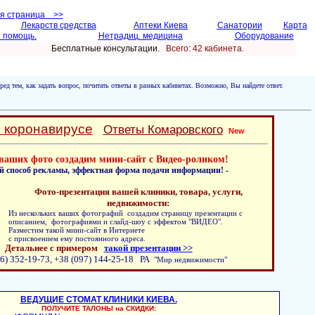
ая страница >>
Лекарств средства
Аптеки Киева
Санатории
Карта
 помощь.
Нетрадиц. медицина
Оборудование
Бесплатные консультации.
Всего: 42 кабинетa.
ред тем, как задать вопрос, почитать ответы в разных кабинетах. Возможно, Вы найдете ответ.
о коронавирусе
Ответы Комаровского
New
ваших фото создадим мини-сайт с Видео-роликом!
й способ рекламы, эффектная форма подачи информации! -
Фото-презентация вашей клиники, товара, услуги,
недвижимости:
Из нескольких ваших фотографий создадим страницу презентации с
описанием, фотографиями и слайд-шоу с эффектом "ВИДЕО".
Разместим такой мини-сайт в Интернете
с присвоением ему постоянного адреса.
Детальнее с примером
такой презентации >>
6) 352-19-73, +38 (097) 144-25-18 РА
"Мир недвижимости"
ВЕДУЩИЕ СТОМАТ КЛИНИКИ КИЕВА.
ПОЛУЧИТЕ ТАЛОНЫ на СКИДКИ: