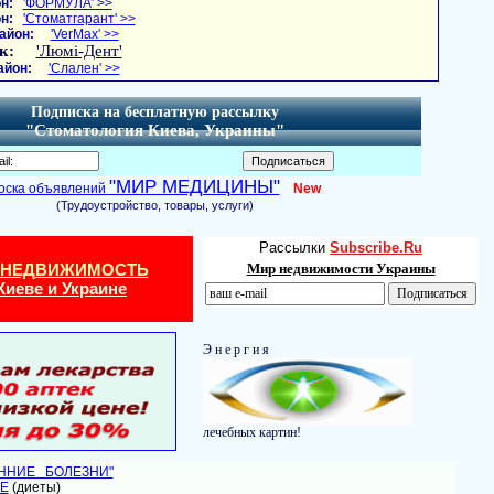
н:
'ФОРМУЛА' >>
н:
'Стоматгарант' >>
айон:
'VerMax' >>
к:
'Люмі-Дент'
айон:
'Слален' >>
Подписка на бесплатную рассылку
"Стоматология Киева, Украины"
"МИР МЕДИЦИНЫ"
оска объявлений
New
(Трудоустройство, товары, услуги)
Рассылки
Subscribe.Ru
 НЕДВИЖИМОСТЬ
Мир недвижимости Украины
Киеве и Украине
Э н е р г и я
лечебных картин!
ЕННИЕ БОЛЕЗНИ"
Е
(диеты)