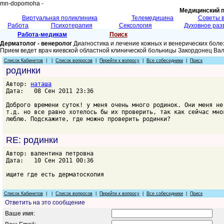
mn-dopomoha -
Медицинский 
Виртуальная поликлиника
Телемедицина
Советы 
Работа
Психотерапия
Сексология
Духовное раз
Работа-медикам
Поиск
Дерматолог - венеролог
Диагностика и лечение кожных и венерических боле
Прием ведет врач киевской областной клинической больницы Закордонец Ва
Список Кабинетов
| |
Список вопросов
|
Перейти к вопросу
|
Все собеседники
|
Поиск
родинки
Автор:
наташа
Дата: 08 Сен 2011 23:36
Доброго времени суток! у меня очень много родинок. Они меня не
т.д. но все равно хотелось бы их проверить, так как сейчас мно
люблю. Подскажите, где можно проверить родинки?
RE: родинки
Автор: валентина петровна
Дата: 10 Сен 2011 00:36
ищите где есть дерматоскопия
Список Кабинетов
| |
Список вопросов
|
Перейти к вопросу
|
Все собеседники
|
Поиск
Ответить на это сообщение
Ваше имя: