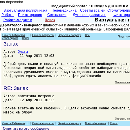
mn-dopomoha -
Медицинский портал " ШВИДКА ДОПОМОГA 
Виртуальная поликлиника
Телемедицина
Советы врачей
Cтоматологи
Работа
Психотерапия
Сексология
Духовное развитие.
Фитотер
Виртуальная 
Работа-медикам
Поиск
Дерматолог - венеролог
Диагностика и лечение кожных и венерических боле
Прием ведет врач киевской областной клинической больницы Закордонец Ва
Список Кабинетов
| |
Список вопросов
|
Перейти к вопросу
|
Все
Пред. те
собеседники
|
Поиск
Запах
Автор:
Ольга
Дата: 11 Апр 2011 12:03
Добрый день,скажите пожалуйста какие не аназы необходимо сдать
Беспокоит неприятный запах,выделений особо не наблюдается,неда
пролечила уреаплазму вместе с мужем,сдавала анализ на папиломы
обн),нужно сдать анализы на все инфекции?Спасибо.
Ответить н
RE: Запах
Автор: валентина петровна
Дата: 12 Апр 2011 10:23
Полнее всего-на все инфекции. В целях экономии можно сначала с
мазок на флору.
Ответить н
Список Кабинетов
| |
Список вопросов
|
Перейти к вопросу
|
Все собеседники
|
Поиск
Ответить на это сообщение