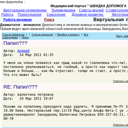
mn-dopomoha -
Медицинский портал " ШВИДКА ДОПОМОГA 
Виртуальная поликлиника
Телемедицина
Советы врачей
Cтоматологи
Работа
Психотерапия
Сексология
Духовное развитие.
Фитотер
Виртуальная 
Работа-медикам
Поиск
Дерматолог - венеролог
Диагностика и лечение кожных и венерических боле
Прием ведет врач киевской областной клинической больницы Закордонец Ва
Список Кабинетов
| |
Список вопросов
|
Перейти к вопросу
|
Все
Пред. те
собеседники
|
Поиск
Папил???
Автор:
Андрей
Дата: 24 Мар 2011 01:35
У меня на члене появился как прыщ какой-то (папиломка что-ли),
постепенно увеличиваеться, не гнойный, а просто как нарост так
больше и больше... как-бы отростает, толще не стает, а просто 
Что это может быть?
Ответить н
RE: Папил???
Автор: валентина петровна
Дата: 29 Мар 2011 19:07
Похоже на папиллому,приходите надо удалить. Я принимаю Пн-Пт 1
19.00 Киев, Нестеровский пер.13/19 Мед.центр Альфа-Вита С ув .
дерматовенеролог Закордонец Валентина Петровна 050-357-02-21, 
00-78
Ответить н