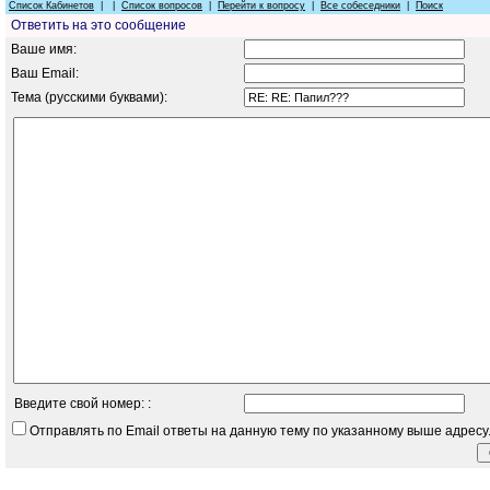
Список Кабинетов
| |
Список вопросов
|
Перейти к вопросу
|
Все собеседники
|
Поиск
Ответить на это сообщение
Ваше имя:
Ваш Email:
Тема (русскими буквами):
Введите свой номер: :
Отправлять по Email ответы на данную тему по указанному выше адресу