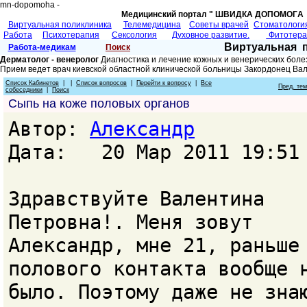
mn-dopomoha -
Медицинский портал " ШВИДКА ДОПОМОГA 
Виртуальная поликлиника
Телемедицина
Советы врачей
Cтоматологи
Работа
Психотерапия
Сексология
Духовное развитие.
Фитотер
Виртуальная 
Работа-медикам
Поиск
Дерматолог - венеролог
Диагностика и лечение кожных и венерических боле
Прием ведет врач киевской областной клинической больницы Закордонец Ва
Список Кабинетов
| |
Список вопросов
|
Перейти к вопросу
|
Все
Пред. те
собеседники
|
Поиск
Сыпь на коже половых органов
Автор:
Александр
Дата: 20 Мар 2011 19:51
Здравствуйте Валентина
Петровна!. Меня зовут
Александр, мне 21, раньше
полового контакта вообще 
было. Поэтому даже не зна