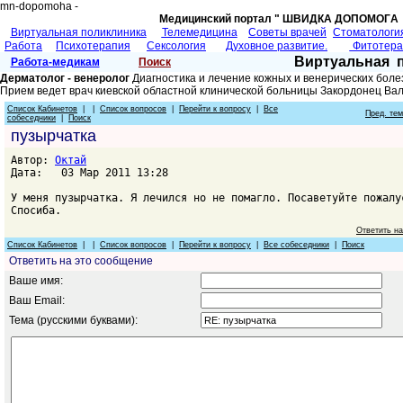
mn-dopomoha -
Медицинский портал " ШВИДКА ДОПОМОГA 
Виртуальная поликлиника
Телемедицина
Советы врачей
Cтоматологи
Работа
Психотерапия
Сексология
Духовное развитие.
Фитотер
Виртуальная 
Работа-медикам
Поиск
Дерматолог - венеролог
Диагностика и лечение кожных и венерических боле
Прием ведет врач киевской областной клинической больницы Закордонец Ва
Список Кабинетов
| |
Список вопросов
|
Перейти к вопросу
|
Все
Пред. те
собеседники
|
Поиск
пузырчатка
Автор:
Октай
Дата: 03 Мар 2011 13:28
У меня пузырчатка. Я лечился но не помагло. Посаветуйте пожалу
Спосиба.
Ответить н
Список Кабинетов
| |
Список вопросов
|
Перейти к вопросу
|
Все собеседники
|
Поиск
Ответить на это сообщение
Ваше имя:
Ваш Email:
Тема (русскими буквами):