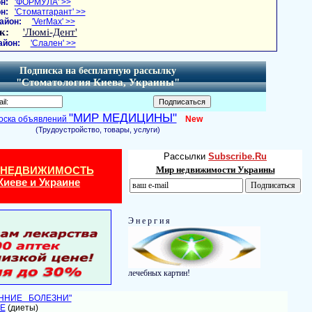
н:
'ФОРМУЛА' >>
н:
'Стоматгарант' >>
айон:
'VerMax' >>
к:
'Люмі-Дент'
айон:
'Слален' >>
Подписка на бесплатную рассылку
"Стоматология Киева, Украины"
"МИР МЕДИЦИНЫ"
оска объявлений
New
(Трудоустройство, товары, услуги)
Рассылки
Subscribe.Ru
 НЕДВИЖИМОСТЬ
Мир недвижимости Украины
Киеве и Украине
Э н е р г и я
лечебных картин!
ЕННИЕ БОЛЕЗНИ"
Е
(диеты)