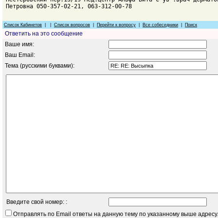
Петровна 050-357-02-21, 063-312-00-78
Список Кабинетов
| |
Список вопросов
|
Перейти к вопросу
|
Все собеседники
|
Поиск
Ответить на это сообщение
Ваше имя:
Ваш Email:
Тема (русскими буквами):
Введите свой номер: :
Отправлять по Email ответы на данную тему по указанному выше адресу