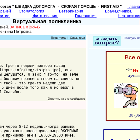
портал " ШВИДКА ДОПОМОГA - СКОРАЯ ПОМОЩЬ - FIRST AID "
Главн
врачей
Cтоматология
Ветеринария
Врачи,клиники.
витие.
Фитотерапия
Гомеопатия
Неотложная
Виртуальная поликлиника
зней.
ЗАПИСЬ к ВРАЧУ
лентина Петровна
Пред. тема
|
След. тема
Советуем пе
Все 
е. Где-то недели полторы назад
limpus.info/img/visipka.jpg), они
Из 
ы шелушится. Я этих "что-то" на теле
- лучши
с большим прыщем с гноем на спине, он
л гной - это где-то недели две
 5 дней после того как я ночевал в
? Спасибо.
Ответить на это сообщение
+38 (06
ам через 8-12 недель,иногда раньше.
о увлажнять после душа напр ЭКСИПИАЛ
 Я принимаю Пн-Пт 16.00-19.00 Киев,
венеролог Закордонец Валентина