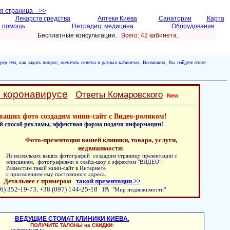
ая страница >>
Лекарств средства
Аптеки Киева
Санатории
Карта
 помощь.
Нетрадиц. медицина
Оборудование
Бесплатные консультации.
Всего: 42 кабинетa.
ред тем, как задать вопрос, почитать ответы в разных кабинетах. Возможно, Вы найдете ответ.
о коронавирусе
Ответы Комаровского
New
ваших фото создадим мини-сайт с Видео-роликом!
й способ рекламы, эффектная форма подачи информации! -
Фото-презентация вашей клиники, товара, услуги,
недвижимости:
Из нескольких ваших фотографий создадим страницу презентации с
описанием, фотографиями и слайд-шоу с эффектом "ВИДЕО".
Разместим такой мини-сайт в Интернете
с присвоением ему постоянного адреса.
Детальнее с примером
такой презентации >>
6) 352-19-73, +38 (097) 144-25-18 РА
"Мир недвижимости"
ВЕДУЩИЕ СТОМАТ КЛИНИКИ КИЕВА.
ПОЛУЧИТЕ ТАЛОНЫ на СКИДКИ: