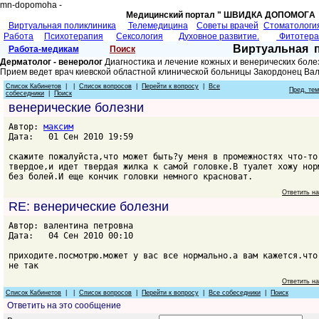
mn-dopomoha -
Медицинский портал " ШВИДКА ДОПОМОГA 
Виртуальная поликлиника
Телемедицина
Советы врачей
Cтоматологи
Работа
Психотерапия
Сексология
Духовное развитие.
Фитотер
Виртуальная 
Работа-медикам
Поиск
Дерматолог - венеролог
Диагностика и лечение кожных и венерических боле
Прием ведет врач киевской областной клинической больницы Закордонец Ва
Список Кабинетов
| |
Список вопросов
|
Перейти к вопросу
|
Все
Пред. те
собеседники
|
Поиск
венерические болезни
Автор:
максим
Дата: 01 Сен 2010 19:59
скажите пожалуйста,что может быть?у меня в промежностях что-то
твердое,и идет твердая жилка к самой головке.В туалет хожу нор
без болей.И еще кончик головки немного красноват.
Ответить н
RE: венерические болезни
Автор: валентина петровна
Дата: 04 Сен 2010 00:10
приходите.посмотрю.может у вас все нормально.а вам кажется.что
не так
Ответить н
Список Кабинетов
| |
Список вопросов
|
Перейти к вопросу
|
Все собеседники
|
Поиск
Ответить на это сообщение