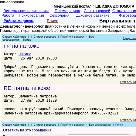
mn-dopomoha -
Медицинский портал " ШВИДКА ДОПОМОГA 
Виртуальная поликлиника
Телемедицина
Советы врачей
Cтоматологи
Работа
Психотерапия
Сексология
Духовное развитие.
Фитотер
Виртуальная 
Работа-медикам
Поиск
Дерматолог - венеролог
Диагностика и лечение кожных и венерических боле
Прием ведет врач киевской областной клинической больницы Закордонец Ва
Список Кабинетов
| |
Список вопросов
|
Перейти к вопросу
|
Все
Пред. те
собеседники
|
Поиск
пятна на коже
Автор:
Наташа
Дата: 25 Авг 2010 19:00
Добрый день. Подскажите, пожалуйста. У меня на теле мелкие кра
коричневые пятна. М только начиная от шеи до бедер. Они жутко 
шелушатся. Потом они перерастают в мелкие белые пятна. Не знаю
Ответить н
RE: пятна на коже
Автор: Валентина петроана
Дата: 27 Авг 2010 11:29
похоже на отрубевидный лишай. Приходите.назначу лечение. Закор
Валентина Петровна врач-дерматовенеролог 050-357-02-21
Ответить н
Список Кабинетов
| |
Список вопросов
|
Перейти к вопросу
|
Все собеседники
|
Поиск
Ответить на это сообщение