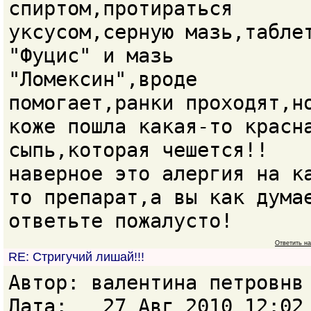
спиртом,протираться
уксусом,серную мазь,табле
"Фуцис" и мазь
"Ломексин",вроде
помогает,ранки проходят,н
коже пошла какая-то красн
сыпь,которая чешется!!
наверное это алергия на к
то препарат,а вы как дума
ответьте пожалусто!
Ответить н
RE: Стригучий лишай!!!
Автор: валентина петровн
Дата: 27 Авг 2010 12:02