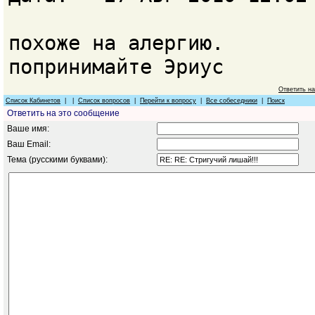
похоже на алергию.
попринимайте Эриус
Ответить н
Список Кабинетов
| |
Список вопросов
|
Перейти к вопросу
|
Все собеседники
|
Поиск
Ответить на это сообщение
Ваше имя:
Ваш Email:
Тема (русскими буквами):