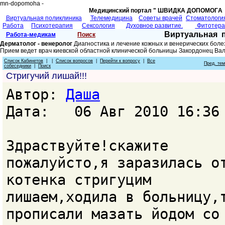
mn-dopomoha -
Медицинский портал " ШВИДКА ДОПОМОГA 
Виртуальная поликлиника
Телемедицина
Советы врачей
Cтоматологи
Работа
Психотерапия
Сексология
Духовное развитие.
Фитотер
Виртуальная 
Работа-медикам
Поиск
Дерматолог - венеролог
Диагностика и лечение кожных и венерических боле
Прием ведет врач киевской областной клинической больницы Закордонец Ва
Список Кабинетов
| |
Список вопросов
|
Перейти к вопросу
|
Все
Пред. те
собеседники
|
Поиск
Стригучий лишай!!!
Автор:
Даша
Дата: 06 Авг 2010 16:36
Здраствуйте!скажите
пожалуйсто,я заразилась о
котенка стригуцим
лишаем,ходила в больницу,
прописали мазать йодом со