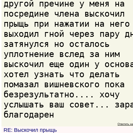
другой пречине у меня на
посредине члена выскочил
прыщь при нажатии на него
выходил гной через пару д
затянулся но осталось
уплотнение вслед за ним
выскочил еще один у основ
хотел узнать что делать
помазал вишневского пока
безрезультатно.... хочу
услышать ваш совет... зар
благодарен
Ответить н
RE: Выскочил прыщь