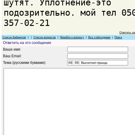
шутят. Уплотнение-это
подозрительно. мой тел 05
357-02-21
Ответить н
Список Кабинетов
| |
Список вопросов
|
Перейти к вопросу
|
Все собеседники
|
Поиск
Ответить на это сообщение
Ваше имя:
Ваш Email:
Тема (русскими буквами):