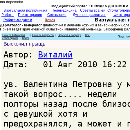
mn-dopomoha -
Медицинский портал " ШВИДКА ДОПОМОГA 
Виртуальная поликлиника
Телемедицина
Советы врачей
Cтоматологи
Работа
Психотерапия
Сексология
Духовное развитие.
Фитотер
Виртуальная 
Работа-медикам
Поиск
Дерматолог - венеролог
Диагностика и лечение кожных и венерических боле
Прием ведет врач киевской областной клинической больницы Закордонец Ва
Список Кабинетов
| |
Список вопросов
|
Перейти к вопросу
|
Все
Пред. те
собеседники
|
Поиск
Выскочил прыщь
Автор:
Виталий
Дата: 01 Авг 2010 16:22
ув. Валентина Петровна у 
такой вопрос.... недели
полторы назад после близо
с девушкой хотя и
предохранялся, а может и 