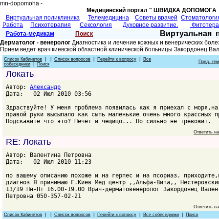
mn-dopomoha -
Медицинский портал " ШВИДКА ДОПОМОГA 
Виртуальная поликлиника
Телемедицина
Советы врачей
Cтоматологи
Работа
Психотерапия
Сексология
Духовное развитие.
Фитотер
Виртуальная 
Работа-медикам
Поиск
Дерматолог - венеролог
Диагностика и лечение кожных и венерических боле
Прием ведет врач киевской областной клинической больницы Закордонец Ва
Список Кабинетов
| |
Список вопросов
|
Перейти к вопросу
|
Все
Пред. те
собеседники
|
Поиск
Локать
Автор:
Александр
Дата: 02 Июл 2010 03:56
Здраствуйте! У меня проблема появилась как я приехал с моря,на
правой руки высыпало как сыпь маленькие очень много крассных п
Подскажите что это? Печёт и чещицо... Но сильно не тревожит.
Ответить н
RE: Локать
Автор: Валентина Петровна
Дата: 02 Июл 2010 11:23
по вашему описанию похоже и на герпес и на псориаз. приходите,
диагноз Я принимаю Г.Киев Мед центр ,,Альфа-Вита,, Нестеровски
13/19 Пн-Пт 16.00-19.00 Врач-дерматовенеролог Закордонец Вален
Петровна 050-357-02-21
Ответить н
Список Кабинетов
| |
Список вопросов
|
Перейти к вопросу
|
Все собеседники
|
Поиск