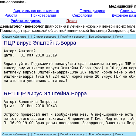
mn-dopomoha -
Медицинский 
Виртуальная поликлиника
Телемедицина
Советы 
Работа
Психотерапия
Сексология
Духовное раз
Работа-медикам
Поиск
Дерматолог - венеролог
Диагностика и лечение кожных и венерических боле
Прием ведет врач киевской областной клинической больницы Закордонец Ва
Список Кабинетов
| |
Список вопросов
|
Перейти к вопросу
|
Все собеседники
|
Поиск
ПЦР вирус Эпштейна-Борра
Автор: Анатолий
Дата: 31 Мая 2010 22:19
Здраствуйте. Подскажите пожалуйста сдал анализы на вирус ПЦР в
капсидному антигену вируса Эпштейна-Барра (vca) < 10 ед/мл нор
антигену вируса Эпштейна-Барра-EBNA 207 ед/мл норма мене 5 Ант
Эпштейна-Барра (vca G) 224 ед/л норма мене 20 Вирус ПЦР не обн
ли это что увеличины антитела?
RE: ПЦР вирус Эпштейна-Борра
Автор: Валентина Петровна
Дата: 01 Июн 2010 10:43
Острого процессап нет и возбудителя нет. А инфицирование есть 
нет,от этого зависит тактика. Я принимаю Г.Киев Мед центр ,,Ал
Пт 16.00-19.00 Врач-дерматовенеролог Закордонец Валентина Петр
Список Кабинетов
| |
Список вопросов
|
Перейти к вопросу
|
Все собеседники
|
Поиск