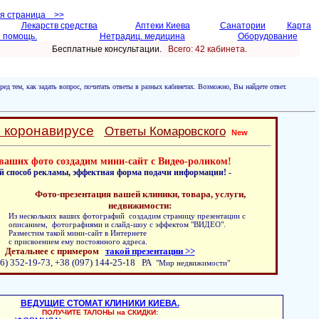
ая страница >>
Лекарств средства
Аптеки Киева
Санатории
Карта
 помощь.
Нетрадиц. медицина
Оборудование
Бесплатные консультации.
Всего: 42 кабинетa.
ред тем, как задать вопрос, почитать ответы в разных кабинетах. Возможно, Вы найдете ответ.
о коронавирусе
Ответы Комаровского
New
ваших фото создадим мини-сайт с Видео-роликом!
й способ рекламы, эффектная форма подачи информации! -
Фото-презентация вашей клиники, товара, услуги,
недвижимости:
Из нескольких ваших фотографий создадим страницу презентации с
описанием, фотографиями и слайд-шоу с эффектом "ВИДЕО".
Разместим такой мини-сайт в Интернете
с присвоением ему постоянного адреса.
Детальнее с примером
такой презентации >>
6) 352-19-73, +38 (097) 144-25-18 РА
"Мир недвижимости"
ВЕДУЩИЕ СТОМАТ КЛИНИКИ КИЕВА.
ПОЛУЧИТЕ ТАЛОНЫ на СКИДКИ: