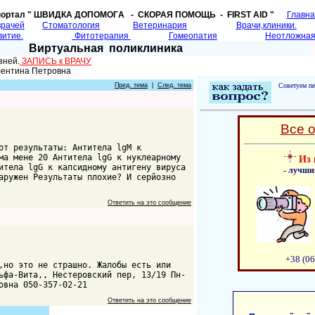
портал " ШВИДКА ДОПОМОГA - СКОРАЯ ПОМОЩЬ - FIRST AID "
Главн
врачей
Cтоматология
Ветеринария
Врачи,клиники.
витие.
Фитотерапия
Гомеопатия
Неотложная
Виртуальная поликлиника
зней.
ЗАПИСЬ к ВРАЧУ
лентина Петровна
Пред. тема
|
След. тема
Советуем пе
Все 
от результаты: Антитела lgM к
ма мене 20 Антитела lgG к нуклеарному
Из 
итела lgG к капсидному антигену вируса
- лучши
аружен Результаты плохие? И серйозно
Ответить на это сообщение
+38 (06
,но это не страшно. Жалобы есть или
ьфа-Вита,, Нестеровский пер, 13/19 Пн-
овна 050-357-02-21
Ответить на это сообщение