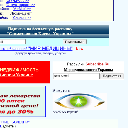
н:
'ФОРМУЛА' >>
н:
'Стоматгарант' >>
айон:
'VerMax' >>
к:
'Люмі-Дент'
айон:
'Слален' >>
Подписка на бесплатную рассылку
"Стоматология Киева, Украины"
"МИР МЕДИЦИНЫ"
оска объявлений
New
(Трудоустройство, товары, услуги)
Рассылки
Subscribe.Ru
 НЕДВИЖИМОСТЬ
Мир недвижимости Украины
Киеве и Украине
Э н е р г и я
лечебных картин!
ЕННИЕ БОЛЕЗНИ"
Е
(диеты)