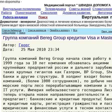
mn-dopomoha -
Медицинский портал " ШВИДКА ДОПОМОГA 
Виртуальная поликлиника
Телемедицина
Советы врачей
Cтоматологи
Работа
Психотерапия
Сексология
Духовное развитие.
Фитотер
Виртуальная 
Работа-медикам
Поиск
Дерматолог - венеролог
Диагностика и лечение кожных и венерических боле
Прием ведет врач киевской областной клинической больницы Закордонец Ва
Список Кабинетов
| |
Список вопросов
|
Перейти к вопросу
|
Все
Пред. те
собеседники
|
Поиск
Группа компаний Bereg Group кредитки Visa и Maste
Автор:
Георг
Дата: 25 Мая 2010 23:34
Группа компаний Bereg Group начала свою работу в
1999 года за 10 лет компания обзавелась акциями
крупнейших предприятий россии и дальнего зарубеж
таких крупных гигантов как Газпром, BP Group, Sh
банки и другие структуры. В холдинг входит более
компаний, (более 1000 сотрудников), по добыче не
морские порты лесо перерабатывающие компании а т
IT услуги. Империя небезызвестного господина Лис
теперь открыла новое направление деятельности и
предлагает: банковские и кредитные продукты( бан
и кредитные карты, регистрация гражданства и пас
юридические и финансовые услуги в тесном контакт