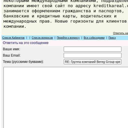
некоторыми международными компаниями, подразделе
компании имеет свой сайт по адресу kreditkareal.
занимается оформлением гражданства и паспортов,
банковские и кредитные карты, водительских и
международных прав. Новые горизонты для клиентов
компании.
Ответить н
Список Кабинетов
| |
Список вопросов
|
Перейти к вопросу
|
Все собеседники
|
Поиск
Ответить на это сообщение
Ваше имя:
Ваш Email:
Тема (русскими буквами):