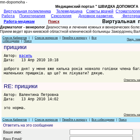
mn-dopomoha -
Медицинский портал " ШВИДКА ДОПОМОГA 
Виртуальная поликлиника
Телемедицина
Советы врачей
Cтоматологи
Работа
Психотерапия
Сексология
Духовное развитие.
Фитотер
Виртуальная 
Работа-медикам
Поиск
Дерматолог - венеролог
Диагностика и лечение кожных и венерических боле
Прием ведет врач киевской областной клинической больницы Закордонец Ва
Список Кабинетов
| |
Список вопросов
|
Перейти к вопросу
|
Все
Пред. те
собеседники
|
Поиск
прищики
Автор:
василь
Дата: 13 Апр 2010 10:18
доброго дня! у мене вже килька років новколо голівки члена баг
маленьких прищиків. що це? як лікувати? дякую.
Ответить н
RE: прищики
Автор: Валентина Петровна
Дата: 13 Апр 2010 14:02
это норма.
Ответить н
Список Кабинетов
| |
Список вопросов
|
Перейти к вопросу
|
Все собеседники
|
Поиск
Ответить на это сообщение
Ваше имя:
Ваш Email: