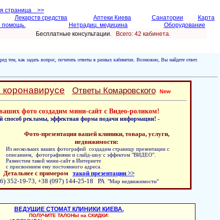
ая страница >>
Лекарств средства
Аптеки Киева
Санатории
Карта
 помощь.
Нетрадиц. медицина
Оборудование
Бесплатные консультации.
Всего: 42 кабинетa.
ред тем, как задать вопрос, почитать ответы в разных кабинетах. Возможно, Вы найдете ответ.
о коронавирусе
Ответы Комаровского
New
ваших фото создадим мини-сайт с Видео-роликом!
й способ рекламы, эффектная форма подачи информации! -
Фото-презентация вашей клиники, товара, услуги,
недвижимости:
Из нескольких ваших фотографий создадим страницу презентации с
описанием, фотографиями и слайд-шоу с эффектом "ВИДЕО".
Разместим такой мини-сайт в Интернете
с присвоением ему постоянного адреса.
Детальнее с примером
такой презентации >>
6) 352-19-73, +38 (097) 144-25-18 РА
"Мир недвижимости"
ВЕДУЩИЕ СТОМАТ КЛИНИКИ КИЕВА.
ПОЛУЧИТЕ ТАЛОНЫ на СКИДКИ: