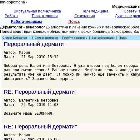
mn-dopomoha -
Медицинский 
Виртуальная поликлиника
Телемедицина
Советы 
Работа
Психотерапия
Сексология
Духовное раз
Работа-медикам
Поиск
Дерматолог - венеролог
Диагностика и лечение кожных и венерических боле
Прием ведет врач киевской областной клинической больницы Закордонец Ва
Список Кабинетов
| |
Список вопросов
|
Перейти к вопросу
|
Все собеседники
|
Поиск
Пероральный дерматит
Автор: Мария
Дата: 21 Мар 2010 15:12
Добрый день Валентина Петровна. Я уже второй год болею перорал
раз при смене сезона! Раньше помогал Метрогил гель и иногда ци
результата уже не дает! :( Можно ли чем-то еще заменить и каку
обострениях? Заранее благодарна.
RE: Пероральный дерматит
Автор: Валентина Петровна
Дата: 22 Мар 2010 11:03
Возьмите мазь БЕЗОРНИЛ.
RE: Пероральный дерматит
Автор: Мария
Дата: 22 Мар 2010 16:06