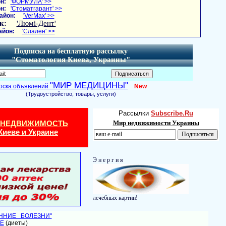
н:
'ФОРМУЛА' >>
н:
'Стоматгарант' >>
айон:
'VerMax' >>
к:
'Люмі-Дент'
айон:
'Слален' >>
Подписка на бесплатную рассылку
"Стоматология Киева, Украины"
"МИР МЕДИЦИНЫ"
оска объявлений
New
(Трудоустройство, товары, услуги)
Рассылки
Subscribe.Ru
 НЕДВИЖИМОСТЬ
Мир недвижимости Украины
Киеве и Украине
Э н е р г и я
лечебных картин!
ЕННИЕ БОЛЕЗНИ"
Е
(диеты)