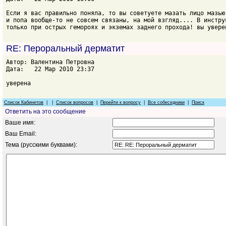
Если я вас правильно поняла, то вы советуете мазать лицо мазью
и попа вообще-то не совсем связаны, на мой взгляд.... В инстру
только при острых гемороях и экземах заднего прохода! вы увере
RE: Пероральный дерматит
Автор: Валентина Петровна
Дата: 22 Мар 2010 23:37
уверена
Список Кабинетов
| |
Список вопросов
|
Перейти к вопросу
|
Все собеседники
|
Поиск
Ответить на это сообщение
Ваше имя:
Ваш Email:
Тема (русскими буквами):