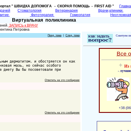
портал " ШВИДКА ДОПОМОГA - СКОРАЯ ПОМОЩЬ - FIRST AID "
Главн
врачей
Cтоматология
Ветеринария
Врачи,клиники.
витие.
Фитотерапия
Гомеопатия
Неотложная
Виртуальная поликлиника
зней.
ЗАПИСЬ к ВРАЧУ
лентина Петровна
Пред. тема
|
След. тема
Советуем пе
Все 
ьным дерматитом. и обостряется он как
нковая мазь, но сейчас особого
Из 
ю диету Вы бы посоветовали при
- лучши
Ответить на это сообщение
+38 (06
Ответить на это сообщение