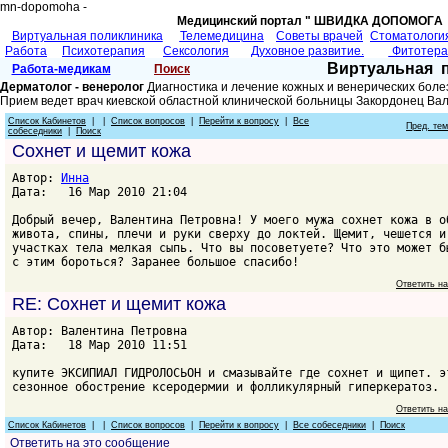
mn-dopomoha -
Медицинский портал " ШВИДКА ДОПОМОГA 
Виртуальная поликлиника
Телемедицина
Советы врачей
Cтоматологи
Работа
Психотерапия
Сексология
Духовное развитие.
Фитотер
Виртуальная 
Работа-медикам
Поиск
Дерматолог - венеролог
Диагностика и лечение кожных и венерических боле
Прием ведет врач киевской областной клинической больницы Закордонец Ва
Список Кабинетов
| |
Список вопросов
|
Перейти к вопросу
|
Все
Пред. те
собеседники
|
Поиск
Сохнет и щемит кожа
Автор:
Инна
Дата: 16 Мар 2010 21:04
Добрый вечер, Валентина Петровна! У моего мужа сохнет кожа в о
живота, спины, плечи и руки сверху до локтей. Щемит, чешется и
участках тела мелкая сыпь. Что вы посоветуете? Что это может б
с этим бороться? Заранее большое спасибо!
Ответить н
RE: Сохнет и щемит кожа
Автор: Валентина Петровна
Дата: 18 Мар 2010 11:51
купите ЭКСИПИАЛ ГИДРОЛОСЬОН и смазывайте где сохнет и щипет. э
сезонное обострение ксеродермии и фолликулярный гиперкератоз.
Ответить н
Список Кабинетов
| |
Список вопросов
|
Перейти к вопросу
|
Все собеседники
|
Поиск
Ответить на это сообщение