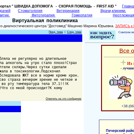
портал " ШВИДКА ДОПОМОГA - СКОРАЯ ПОМОЩЬ - FIRST AID "
Главн
врачей
Cтоматология
Ветеринария
Врачи,клиники.
витие.
Фитотерапия
Гомеопатия
Неотложная
Виртуальная поликлиника
но-диагностического центра "Достомед" Маценко Марина Юрьевна.
ЗАПИСЬ к
Пред. тема
|
След. тема
Советуем пе
Все 
бляла не регулярно но длительное
ла алкоголь на утро стало плохо!Страх
Из 
лтели скляры.Через сутки сделали
- лучши
жала в токсикологии.Подскочил
бследовала ЖКТ все в норме кроме хрон.
сво страха вечером зрение не четкое и
 во рту температура тела 37.1!!!К
!Что со мной происходит?К кому
Ответить на это сообщение
+38 (06
Печерский райо