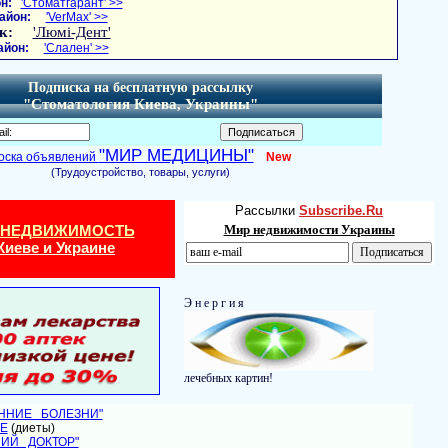
н:
'Стоматгарант' >>
айон:
'VerMax' >>
к:
'Люмі-Дент'
айон:
'Слален' >>
Подписка на бесплатную рассылку
"Стоматология Киева, Украины"
"МИР МЕДИЦИНЫ"
оска объявлений
New
(Трудоустройство, товары, услуги)
Рассылки
Subscribe.Ru
 НЕДВИЖИМОСТЬ
Мир недвижимости Украины
Киеве и Украине
Э н е р г и я
лечебных картин!
ЕННИЕ БОЛЕЗНИ"
Е
(диеты)
НИЙ ДОКТОР"