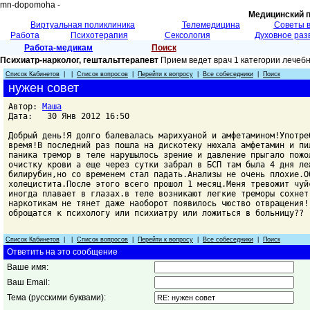
mn-dopomoha -
Медицинский 
Виртуальная поликлиника
Телемедицина
Советы 
Работа
Психотерапия
Сексология
Духовное раз
Работа-медикам
Поиск
Психиатр-нарколог, гештальттерапевт
Прием ведет врач 1 категории лечеб
Список Кабинетов
| |
Список вопросов
|
Перейти к вопросу
|
Все собеседники
|
Поиск
нужен совет
Автор:
Маша
Дата: 30 Янв 2012 16:50
Добрый день!Я долго балевалась марихуаной и амфетамином!Употре
время!В последний раз пошла на дискотеку нюхала амфетамин и пи
паника тремор в теле нарушылось зрение и давление прыгало пожо
очистку крови а еще через сутки забрал в БСП там была 4 дня ле
билирубин,но со временем стал падать.Анализы не очень плохие.О
холецистита.После этого всего прошол 1 месяц.Меня тревожит чуй
иногда плавает в глазах.в теле возникают легкие треморы сохнет
наркотикам не тянет даже наоборот появилось чюство отвращения!
оброщатся к психологу или психиатру или ложиться в больницу??
Список Кабинетов
| |
Список вопросов
|
Перейти к вопросу
|
Все собеседники
|
Поиск
Ответить на это сообщение
Ваше имя:
Ваш Email:
Тема (русскими буквами):