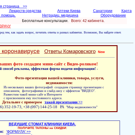
ая страница >>
Лекарств средства
Аптеки Киева
Санатории
Карта
 помощь.
Нетрадиц. медицина
Оборудование
Бесплатные консультации.
Всего: 42 кабинетa.
 ВРАЧУ
ред тем, как задать вопрос, почитать ответы в разных кабинетах. Возможно, Вы найдете ответ.
о коронавирусе
Ответы Комаровского
New
ваших фото создадим мини-сайт с Видео-роликом!
й способ рекламы, эффектная форма подачи информации! -
Фото-презентация вашей клиники, товара, услуги,
недвижимости:
Из нескольких ваших фотографий создадим страницу презентации с
описанием, фотографиями и слайд-шоу с эффектом "ВИДЕО".
Разместим такой мини-сайт в Интернете
с присвоением ему постоянного адреса.
Детальнее с примером
такой презентации >>
6) 352-19-73, +38 (097) 144-25-18 РА
"Мир недвижимости"
ВЕДУЩИЕ СТОМАТ КЛИНИКИ КИЕВА.
ПОЛУЧИТЕ ТАЛОНЫ на СКИДКИ:
н:
'ФОРМУЛА' >>