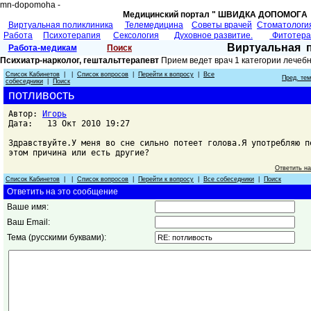
mn-dopomoha -
Медицинский портал " ШВИДКА ДОПОМОГA 
Виртуальная поликлиника
Телемедицина
Советы врачей
Cтоматологи
Работа
Психотерапия
Сексология
Духовное развитие.
Фитотер
Виртуальная 
Работа-медикам
Поиск
Психиатр-нарколог, гештальттерапевт
Прием ведет врач 1 категории лечеб
Список Кабинетов
| |
Список вопросов
|
Перейти к вопросу
|
Все
Пред. те
собеседники
|
Поиск
потливость
Автор:
Игорь
Дата: 13 Окт 2010 19:27
Здравствуйте.У меня во сне сильно потеет голова.Я употребляю п
этом причина или есть другие?
Ответить н
Список Кабинетов
| |
Список вопросов
|
Перейти к вопросу
|
Все собеседники
|
Поиск
Ответить на это сообщение
Ваше имя:
Ваш Email:
Тема (русскими буквами):