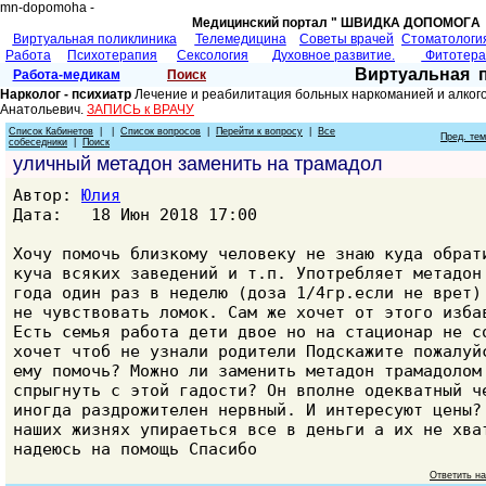
mn-dopomoha -
Медицинский портал " ШВИДКА ДОПОМОГA 
Виртуальная поликлиника
Телемедицина
Советы врачей
Cтоматологи
Работа
Психотерапия
Сексология
Духовное развитие.
Фитотер
Виртуальная 
Работа-медикам
Поиск
Нарколог - психиатр
Лечение и реабилитация больных наркоманией и алкого
Анатольевич.
ЗАПИСЬ к ВРАЧУ
Список Кабинетов
| |
Список вопросов
|
Перейти к вопросу
|
Все
Пред. те
собеседники
|
Поиск
уличный метадон заменить на трамадол
Автор:
Юлия
Дата: 18 Июн 2018 17:00
Хочу помочь близкому человеку не знаю куда обрат
куча всяких заведений и т.п. Употребляет метадон
года один раз в неделю (доза 1/4гр.если не врет)
не чувствовать ломок. Сам же хочет от этого изба
Есть семья работа дети двое но на стационар не с
хочет чтоб не узнали родители Подскажите пожалуй
ему помочь? Можно ли заменить метадон трамадолом
спрыгнуть с этой гадости? Он вполне одекватный ч
иногда раздрожителен нервный. И интересуют цены?
наших жизнях упираеться все в деньги а их не хва
надеюсь на помощь Спасибо
Ответить н