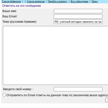
Список Кабинетов
| |
Список вопросов
|
Перейти к вопросу
|
Все собеседники
|
Поиск
Ответить на это сообщение
Ваше имя:
Ваш Email:
Тема (русскими буквами):
Введите свой номер: :
Отправлять по Email ответы на данную тему по указанному выше адресу