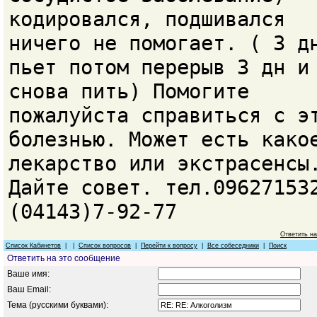
кодировался, подшивался
ничего не помогает. ( 3 д
пьет потом перерыв 3 дн и
снова пить) Помогите
пожалуйста справиться с э
болезнью. Может есть како
лекарство или экстрасенсы
Дайте совет. тел.09627153
(04143)7-92-77
Ответить н
Список Кабинетов
| |
Список вопросов
|
Перейти к вопросу
|
Все собеседники
|
Поиск
Ответить на это сообщение
Ваше имя:
Ваш Email:
Тема (русскими буквами):