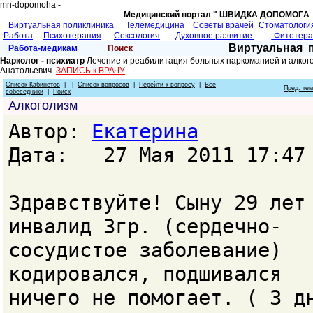
mn-dopomoha -
Медицинский портал " ШВИДКА ДОПОМОГA 
Виртуальная поликлиника
Телемедицина
Советы врачей
Cтоматологи
Работа
Психотерапия
Сексология
Духовное развитие.
Фитотер
Виртуальная 
Работа-медикам
Поиск
Нарколог - психиатр
Лечение и реабилитация больных наркоманией и алкого
Анатольевич.
ЗАПИСЬ к ВРАЧУ
Список Кабинетов
| |
Список вопросов
|
Перейти к вопросу
|
Все
Пред. те
собеседники
|
Поиск
Алкоголизм
Автор:
Екатерина
Дата: 27 Мая 2011 17:47
Здравствуйте! Сыну 29 лет
инвалид 3гр. (сердечно-
сосудистое заболевание)
кодировался, подшивался
ничего не помогает. ( 3 д