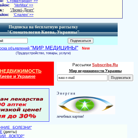
н:
'Стоматгарант' >>
айон:
'VerMax' >>
к:
'Люмі-Дент'
айон:
'Слален' >>
Подписка на бесплатную рассылку
"Стоматология Киева, Украины"
"МИР МЕДИЦИНЫ"
оска объявлений
New
(Трудоустройство, товары, услуги)
Рассылки
Subscribe.Ru
 НЕДВИЖИМОСТЬ
Мир недвижимости Украины
Киеве и Украине
Э н е р г и я
лечебных картин!
ЕННИЕ БОЛЕЗНИ"
Е
(диеты)
НИЙ ДОКТОР"