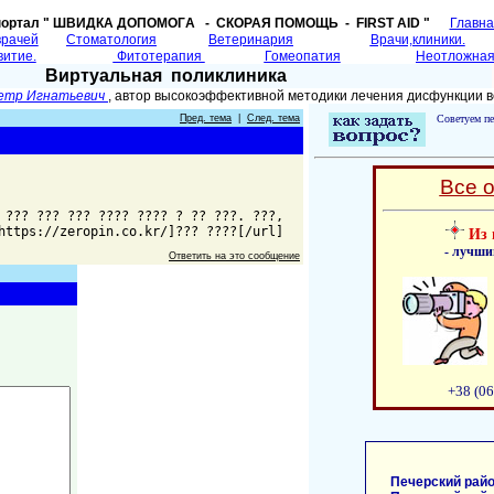
портал " ШВИДКА ДОПОМОГA - СКОРАЯ ПОМОЩЬ - FIRST AID "
Главн
врачей
Cтоматология
Ветеринария
Врачи,клиники.
витие.
Фитотерапия
Гомеопатия
Неотложная
Виртуальная поликлиника
етр Игнатьевич
, автор высокоэффективной методики лечения дисфункции в
Пред. тема
|
След. тема
Советуем пе
Все 
 ??? ??? ??? ???? ???? ? ?? ???. ???,
https://zeropin.co.kr/]??? ????[/url]
Из 
- лучши
Ответить на это сообщение
+38 (06
Печерский райо