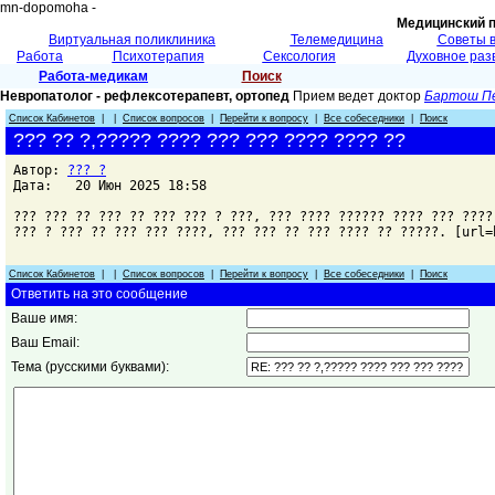
mn-dopomoha -
Медицинский 
Виртуальная поликлиника
Телемедицина
Советы 
Работа
Психотерапия
Сексология
Духовное раз
Работа-медикам
Поиск
Невропатолог - рефлексотерапевт, ортопед
Прием ведет доктор
Бартош П
Список Кабинетов
| |
Список вопросов
|
Перейти к вопросу
|
Все собеседники
|
Поиск
??? ?? ?,????? ???? ??? ??? ???? ???? ??
Автор:
??? ?
Дата: 20 Июн 2025 18:58
??? ??? ?? ??? ?? ??? ??? ? ???, ??? ???? ?????? ???? ??? ????
??? ? ??? ?? ??? ??? ????, ??? ??? ?? ??? ???? ?? ?????. [url=
Список Кабинетов
| |
Список вопросов
|
Перейти к вопросу
|
Все собеседники
|
Поиск
Ответить на это сообщение
Ваше имя:
Ваш Email:
Тема (русскими буквами):