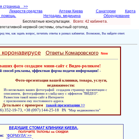
ая страница >>
Лекарств средства
Аптеки Киева
Санатории
Карта
 помощь.
Нетрадиц. медицина
Оборудование
Бесплатные консультации.
Всего: 42 кабинетa.
егетативной нервной системы, опытный ортопед.
ред тем, как задать вопрос, почитать ответы в разных кабинетах. Возможно, Вы найдете ответ.
о коронавирусе
Ответы Комаровского
New
ваших фото создадим мини-сайт с Видео-роликом!
й способ рекламы, эффектная форма подачи информации! -
Фото-презентация вашей клиники, товара, услуги,
недвижимости:
Из нескольких ваших фотографий создадим страницу презентации с
описанием, фотографиями и слайд-шоу с эффектом "ВИДЕО".
Разместим такой мини-сайт в Интернете
с присвоением ему постоянного адреса.
Детальнее с примером
такой презентации >>
6) 352-19-73, +38 (097) 144-25-18 РА
"Мир недвижимости"
ВЕДУЩИЕ СТОМАТ КЛИНИКИ КИЕВА.
ПОЛУЧИТЕ ТАЛОНЫ на СКИДКИ:
н:
'ФОРМУЛА' >>