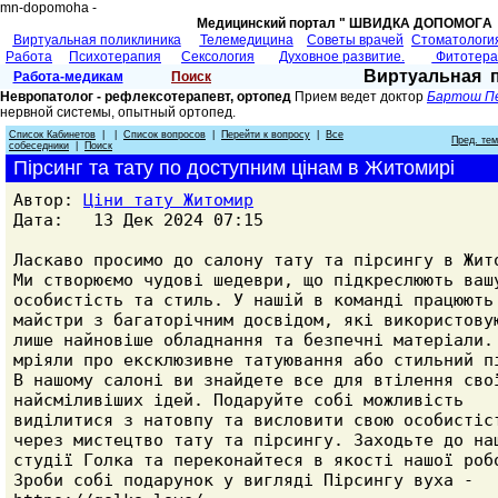
mn-dopomoha -
Медицинский портал " ШВИДКА ДОПОМОГA 
Виртуальная поликлиника
Телемедицина
Советы врачей
Cтоматологи
Работа
Психотерапия
Сексология
Духовное развитие.
Фитотер
Виртуальная 
Работа-медикам
Поиск
Невропатолог - рефлексотерапевт, ортопед
Прием ведет доктор
Бартош П
нервной системы, опытный ортопед.
Список Кабинетов
| |
Список вопросов
|
Перейти к вопросу
|
Все
Пред. те
собеседники
|
Поиск
Пірсинг та тату по доступним цінам в Житомирі
Автор:
Ціни тату Житомир
Дата: 13 Дек 2024 07:15
Ласкаво просимо до салону тату та пірсингу в Жит
Ми створюємо чудові шедеври, що підкреслюють ваш
особистість та стиль. У нашій в команді працюють
майстри з багаторічним досвідом, які використову
лише найновіше обладнання та безпечні матеріали.
мріяли про ексклюзивне татуювання або стильний п
В нашому салоні ви знайдете все для втілення сво
найсміливіших ідей. Подаруйте собі можливість
виділитися з натовпу та висловити свою особистіс
через мистецтво тату та пірсингу. Заходьте до на
студії Голка та переконайтеся в якості нашої роб
Зроби собі подарунок у вигляді Пірсингу вуха -