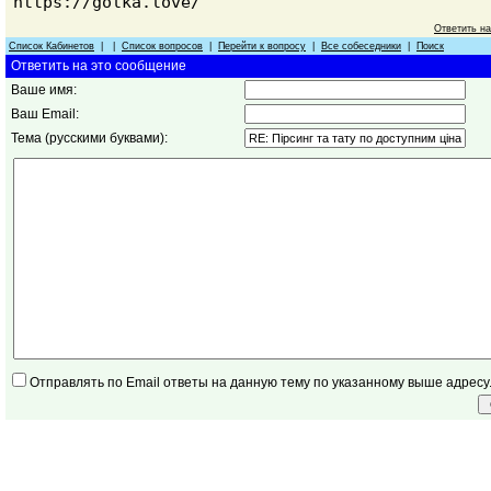
https://golka.love/
Ответить н
Список Кабинетов
| |
Список вопросов
|
Перейти к вопросу
|
Все собеседники
|
Поиск
Ответить на это сообщение
Ваше имя:
Ваш Email:
Тема (русскими буквами):
Отправлять по Email ответы на данную тему по указанному выше адресу