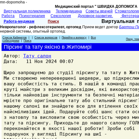
mn-dopomoha -
Медицинский портал " ШВИДКА ДОПОМОГA 
Виртуальная поликлиника
Телемедицина
Советы врачей
Cтоматологи
Работа
Психотерапия
Сексология
Духовное развитие.
Фитотер
Виртуальная 
Работа-медикам
Поиск
Невропатолог - рефлексотерапевт, ортопед
Прием ведет доктор
Бартош П
нервной системы, опытный ортопед.
Список Кабинетов
| |
Список вопросов
|
Перейти к вопросу
|
Все
Пред. те
собеседники
|
Поиск
Пірсинг та тату якісно в Житомирі
Автор:
Тату салон
Дата: 11 Ноя 2024 00:07
Щиро запрощуємо до студії пірсингу та тату в Жит
Ми створюємо неперевершені шедеври, що підкреслю
вашу особистість та стиль. В нашій в команді пра
круті майстри з великим досвідом, які використов
тільки найновіше інструменти та безпечні матеріа
мрієте про оригінальне тату або стильний пірсинг
нашому салоні ви знайдете все для втілення своїх
найсміливіших ідей. Подаруйте собі шанс стати ос
з натовпу та висловити свою особистість через ми
тату та пірсингу. Приходьте до нашого салону ГОЛ
переконайтеся в якості нашої роботи! Зроби собі
подарунок у вигляді Пірсингу на шиї -