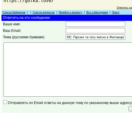
https://golka.love/
Ответить н
Список Кабинетов
| |
Список вопросов
|
Перейти к вопросу
|
Все собеседники
|
Поиск
Ответить на это сообщение
Ваше имя:
Ваш Email:
Тема (русскими буквами):
Отправлять по Email ответы на данную тему по указанному выше адресу