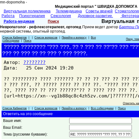
mn-dopomoha -
Медицинский портал " ШВИДКА ДОПОМОГA 
Виртуальная поликлиника
Телемедицина
Советы врачей
Cтоматологи
Работа
Психотерапия
Сексология
Духовное развитие.
Фитотер
Виртуальная 
Работа-медикам
Поиск
Невропатолог - рефлексотерапевт, ортопед
Прием ведет доктор
Бартош П
нервной системы, опытный ортопед.
Список Кабинетов
| |
Список вопросов
|
Перейти к вопросу
|
Все
Пред. те
собеседники
|
Поиск
????? ???????? "??? ???, ?? ? ??? ?? ??"?? ??? "??
??? ?? ??? ?? ?? ??? ? ??? ????.
Автор:
????????
Дата: 25 Сен 2024 19:20
?? ????????? ???? ??????? ?? ?? ?? ??? ?? ??? ??
? ??? ???, ?? ????? ???? ?? ??? ??. "???? ??? ??
??, ???? ??? ?? ??? ??????"?? ? ???? ??? ??? ??.
[url=https://xn--vg1b88qc8c4zh5zv.com/]???????[/
Ответить н
Список Кабинетов
| |
Список вопросов
|
Перейти к вопросу
|
Все собеседники
|
Поиск
Ответить на это сообщение
Ваше имя:
Ваш Email:
Тема (русскими буквами):