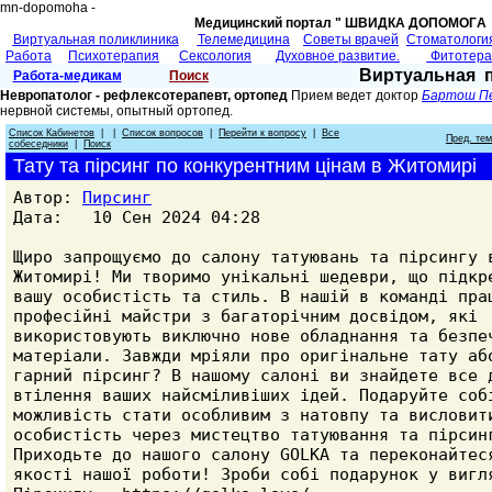
mn-dopomoha -
Медицинский портал " ШВИДКА ДОПОМОГA 
Виртуальная поликлиника
Телемедицина
Советы врачей
Cтоматологи
Работа
Психотерапия
Сексология
Духовное развитие.
Фитотер
Виртуальная 
Работа-медикам
Поиск
Невропатолог - рефлексотерапевт, ортопед
Прием ведет доктор
Бартош П
нервной системы, опытный ортопед.
Список Кабинетов
| |
Список вопросов
|
Перейти к вопросу
|
Все
Пред. те
собеседники
|
Поиск
Тату та пірсинг по конкурентним цінам в Житомирі
Автор:
Пирсинг
Дата: 10 Сен 2024 04:28
Щиро запрощуємо до салону татуювань та пірсингу 
Житомирі! Ми творимо унікальні шедеври, що підкр
вашу особистість та стиль. В нашій в команді пра
професійні майстри з багаторічним досвідом, які
використовують виключно нове обладнання та безпе
матеріали. Завжди мріяли про оригінальне тату аб
гарний пірсинг? В нашому салоні ви знайдете все 
втілення ваших найсміливіших ідей. Подаруйте соб
можливість стати особливим з натовпу та висловит
особистість через мистецтво татуювання та пірсин
Приходьте до нашого салону GOLKA та переконайтес
якості нашої роботи! Зроби собі подарунок у вигл