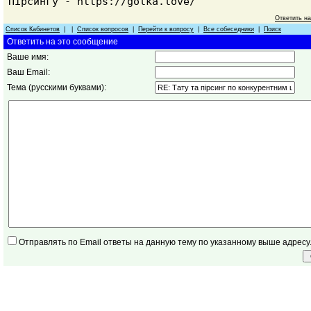
Пірсингу - https://golka.love/
Ответить н
Список Кабинетов
| |
Список вопросов
|
Перейти к вопросу
|
Все собеседники
|
Поиск
Ответить на это сообщение
Ваше имя:
Ваш Email:
Тема (русскими буквами):
Отправлять по Email ответы на данную тему по указанному выше адресу