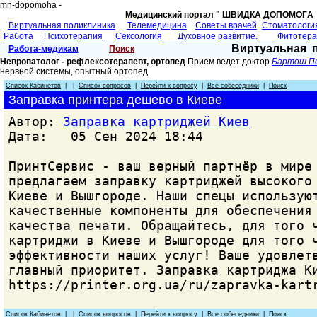
mn-dopomoha -
Медицинский портал " ШВИДКА ДОПОМОГA 
Виртуальная поликлиника
Телемедицина
Советы врачей
Cтоматологи
Работа
Психотерапия
Сексология
Духовное развитие.
Фитотер
Виртуальная 
Работа-медикам
Поиск
Невропатолог - рефлексотерапевт, ортопед
Прием ведет доктор
Бартош П
нервной системы, опытный ортопед.
Список Кабинетов
| |
Список вопросов
|
Перейти к вопросу
|
Все собеседники
|
Поиск
Заправка принтера дешево в Киеве
Автор:
Заправка картриджей Киев
Дата: 05 Сен 2024 18:44
ПринтСервис - ваш верный партнёр в мире
предлагаем заправку картриджей высокого
Киеве и Вышгороде. Наши спецы использую
качественные компоненты для обеспечения
качества печати. Обращайтесь, для того 
картриджи в Киеве и Вышгороде для того 
эффективности наших услуг! Ваше удовлет
главный приоритет. Заправка картриджа К
https://printer.org.ua/ru/zapravka-kart
Список Кабинетов
| |
Список вопросов
|
Перейти к вопросу
|
Все собеседники
|
Поиск