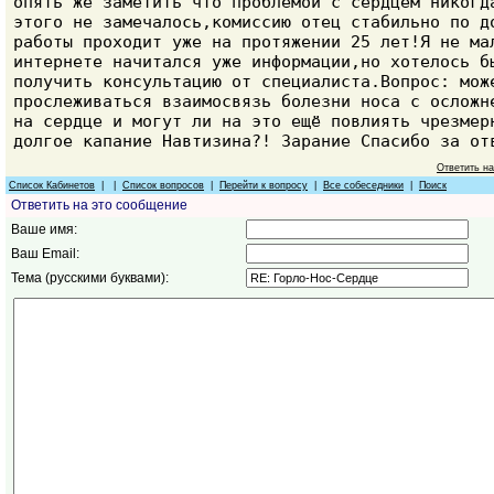
опять же заметить что проблемой с сердцем никогд
этого не замечалось,комиссию отец стабильно по д
работы проходит уже на протяжении 25 лет!Я не ма
интернете начитался уже информации,но хотелось б
получить консультацию от специалиста.Вопрос: мож
прослеживаться взаимосвязь болезни носа с осложн
на сердце и могут ли на это ещё повлиять чрезмер
долгое капание Навтизина?! Зарание Спасибо за от
Ответить н
Список Кабинетов
| |
Список вопросов
|
Перейти к вопросу
|
Все собеседники
|
Поиск
Ответить на это сообщение
Ваше имя:
Ваш Email:
Тема (русскими буквами):