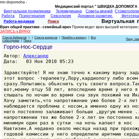
mn-dopomoha -
Медицинский портал " ШВИДКА ДОПОМОГA 
Виртуальная поликлиника
Телемедицина
Советы врачей
Cтоматологи
Работа
Психотерапия
Сексология
Духовное развитие.
Фитотер
Виртуальная 
Работа-медикам
Поиск
Врач общей практики - семейный врач
Прием ведет врач высшей категории,
ЗАПИСЬ к ВРАЧУ
Список Кабинетов
| |
Список вопросов
|
Перейти к вопросу
|
Все
Пред. те
собеседники
|
Поиск
Горло-Нос-Сердце
Автор:
Александр
Дата: 03 Ноя 2018 05:23
Здравствуйте! Я не знаю точно к какому врачу зад
этот вопрос -терапевту,Лору,кардиологу либо всем
сразу.Попытаюсь обьяснить суть своего вопроса.Та
вот,моему отцу 58 лет, впоследние время у него я
слышать по ночам во время сна звук похожий на Ик
Хочу заметить,что напротяжение уже более 2-х лет
наблюдается проблема с носом,а именно одну из но
него постоянно залаживает больше ,другую менее .
напротяжении тех же более 2-х лет он постоянно к
минимум один раз в сутки -на ночь капает в нос
Навтизин.А недавно около месяца назад при прохож
годовой комиссии у него определили аритмию сердц