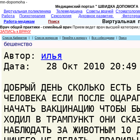
mn-dopomoha -
Медицинский портал " ШВИДКА ДОПОМОГA 
Виртуальная поликлиника
Телемедицина
Советы врачей
Cтоматологи
Работа
Психотерапия
Сексология
Духовное развитие.
Фитотер
Виртуальная 
Работа-медикам
Поиск
Врач общей практики - семейный врач
Прием ведет врач высшей категории,
ЗАПИСЬ к ВРАЧУ
Список Кабинетов
| |
Список вопросов
|
Перейти к вопросу
|
Все собеседники
|
Поиск
бешенство
Автор:
илья
Дата: 28 Окт 2010 20:49
ДОБРЫЙ ДЕНЬ СКОЛЬКО ЕСТЬ 
ЧЕЛОВЕКА ЕСЛИ ПОСЛЕ ОЦАРА
НАЧАТЬ ВАКЦИНАЦИЮ ЧТОБЫ Б
ХОДИЛ В ТРАМПУНКТ ОНИ СКА
НАБЛЮДАТЬ ЗА ЖИВОТНЫМ 10 