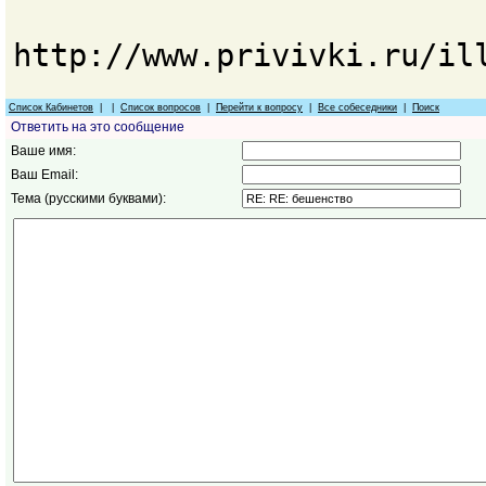
http://www.privivki.ru/il
Список Кабинетов
| |
Список вопросов
|
Перейти к вопросу
|
Все собеседники
|
Поиск
Ответить на это сообщение
Ваше имя:
Ваш Email:
Тема (русскими буквами):