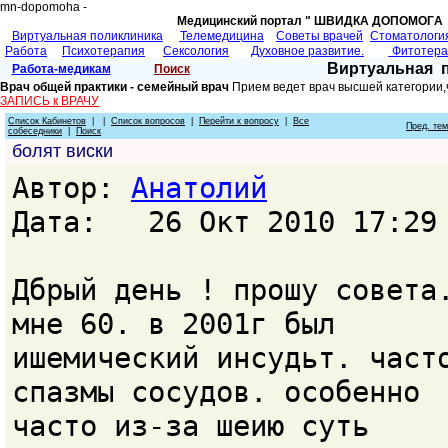
mn-dopomoha -
Медицинский портал " ШВИДКА ДОПОМОГA 
Виртуальная поликлиника
Телемедицина
Советы врачей
Cтоматологи
Работа
Психотерапия
Сексология
Духовное развитие.
Фитотер
Виртуальная 
Работа-медикам
Поиск
Врач общей практики - семейный врач
Прием ведет врач высшей категории,
ЗАПИСЬ к ВРАЧУ
Список Кабинетов
| |
Список вопросов
|
Перейти к вопросу
|
Все
Пред. те
собеседники
|
Поиск
болят виски
Автор:
Анатолий
Дата: 26 Окт 2010 17:29
Дбрый день ! прошу совета
мне 60. в 2001г был
ишемический инсудьт. част
спазмы сосудов. особенно
часто из-за шеию суть