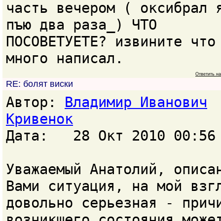
часть вечером ( оксибрал 
пъю два раза_) ЧТО
ПОСОВЕТУЕТЕ? извините что
много написал.
Ответить н
RE: болят виски
Автор:
Владимир Иванович
Кривенок
Дата: 28 Окт 2010 00:56
Уважаемый Анатолий, описа
Вами ситуация, на мой взг
довольно серьезная - прич
возникшего состояния може