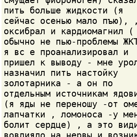
смущает фиброноген) сказа
пить больше жидкости (я
сейчас осенью мало пъю), 
оксибрал и кардиомагнил (
обычно не пью-проблемы ЖК
я вс е проанализировал и
пришел к выводу - мне уро
назначил пить настойку
золотарника - а он по
отдельным источникам ядов
(я яды не переношу -от ом
лапчатки , ломоноса -у ме
болит сердце) , а это вид
вовлияло на нервы и возни