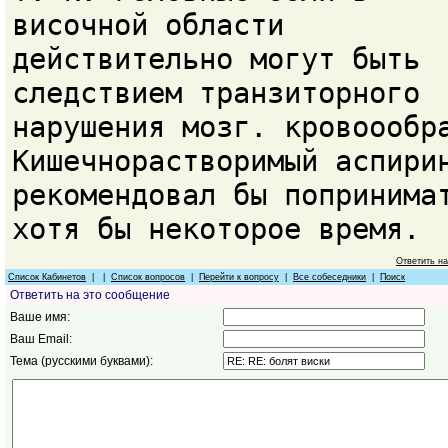
височной области
действительно могут быть
следствием транзиторного
нарушения мозг. кровоообр
Кишечнорастворимый аспири
рекомендовал бы попринима
хотя бы некоторое время.
Ответить н
Список Кабинетов
| |
Список вопросов
|
Перейти к вопросу
|
Все собеседники
|
Поиск
Ответить на это сообщение
Ваше имя:
Ваш Email:
Тема (русскими буквами):