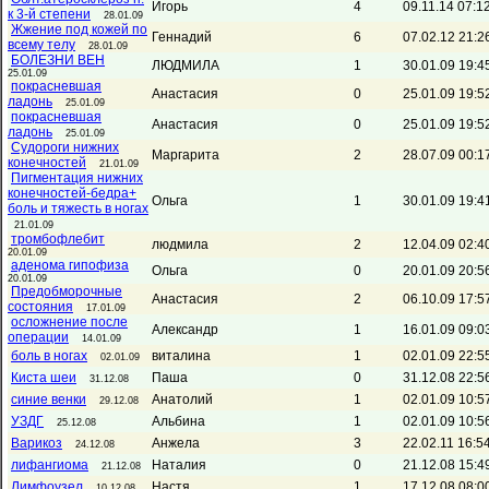
Игорь
4
09.11.14 07:1
к 3-й степени
28.01.09
Жжение под кожей по
Геннадий
6
07.02.12 21:2
всему телу
28.01.09
БОЛЕЗНИ ВЕН
ЛЮДМИЛА
1
30.01.09 19:4
25.01.09
покрасневшая
Анастасия
0
25.01.09 19:5
ладонь
25.01.09
покрасневшая
Анастасия
0
25.01.09 19:5
ладонь
25.01.09
Судороги нижних
Маргарита
2
28.07.09 00:1
конечноcтей
21.01.09
Пигментация нижних
конечностей-бедра+
Ольга
1
30.01.09 19:4
боль и тяжесть в ногах
21.01.09
тромбофлебит
людмила
2
12.04.09 02:4
20.01.09
аденома гипофиза
Ольга
0
20.01.09 20:5
20.01.09
Предобморочные
Анастасия
2
06.10.09 17:5
состояния
17.01.09
осложнение после
Александр
1
16.01.09 09:0
операции
14.01.09
боль в ногах
виталина
1
02.01.09 22:5
02.01.09
Киста шеи
Паша
0
31.12.08 22:5
31.12.08
синие венки
Анатолий
1
02.01.09 10:5
29.12.08
УЗДГ
Альбина
1
02.01.09 10:5
25.12.08
Варикоз
Анжела
3
22.02.11 16:5
24.12.08
лифангиома
Наталия
0
21.12.08 15:4
21.12.08
Лимфоузел
Настя
1
17.12.08 08:0
10.12.08