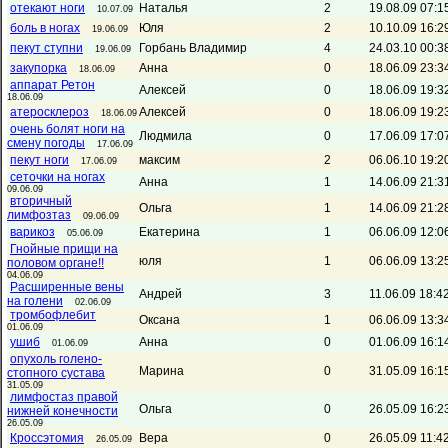
отекают ноги
Наталья
2
19.08.09 07:1
10.07.09
боль в ногах
Юля
2
10.10.09 16:2
19.06.09
пекут ступни
Горбань Владимир
4
24.03.10 00:3
19.06.09
закупорка
Анна
0
18.06.09 23:3
18.06.09
аппарат Ретон
Алексей
0
18.06.09 19:3
18.06.09
атеросклероз
Алексей
0
18.06.09 19:2
18.06.09
очень болят ноги на
Людмила
0
17.06.09 17:0
смену погоды
17.06.09
пекут ноги
максим
2
06.06.10 19:2
17.06.09
сеточки на ногах
Анна
1
14.06.09 21:3
09.06.09
вторичный
Ольга
1
14.06.09 21:2
лимфозтаз
09.06.09
варикоз
Екатерина
1
06.06.09 12:0
05.06.09
Гнойные прищи на
юля
1
06.06.09 13:2
половом органе!!
04.06.09
Расширенные вены
Андрей
3
11.06.09 18:4
на голени
02.06.09
тромбофлебит
Оксана
1
06.06.09 13:3
01.06.09
ушиб
Анна
0
01.06.09 16:1
01.06.09
опухоль голено-
Марина
0
31.05.09 16:1
стопного сустава
31.05.09
лимфостаз правой
Ольга
0
26.05.09 16:2
нижней конечности
26.05.09
Кроссэтомия
Вера
0
26.05.09 11:4
26.05.09