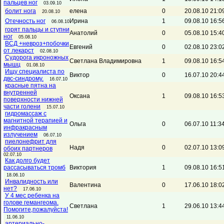
пальцев ног
03.09.10
болит нога
елена
0
20.08.10 21:0
20.08.10
Отечность ног
Ирина
1
09.08.10 16:5
06.08.10
горят пальцы и ступни
Анатолий
0
05.08.10 15:4
ног
05.08.10
ВСД +невроз+побочки
Евгений
0
02.08.10 23:0
от лекарст
02.08.10
Судорога икроножных
Светлана Владимировна
1
09.08.10 16:5
мышц
01.08.10
Ищу специалиста по
Виктор
0
16.07.10 20:4
двс-синдрому.
16.07.10
красные пятна на
внутренней
Оксана
1
09.08.10 16:5
поверхности нижней
части голени
15.07.10
гидромассаж с
магнитной терапией и
Ольга
0
06.07.10 11:3
инфракрасным
излучением
06.07.10
пиелонефрит для
Надя
0
02.07.10 13:0
обоих партнеров
02.07.10
Как долго будет
рассасываться тромб
Виктория
1
09.08.10 16:5
18.06.10
Инвалидность или
Валентина
0
17.06.10 18:0
нет?
17.06.10
У 4 мес ребенка на
голове гемангеома.
Светлана
1
29.06.10 13:4
Помогите,пожалуйста!
11.06.10
артериально-