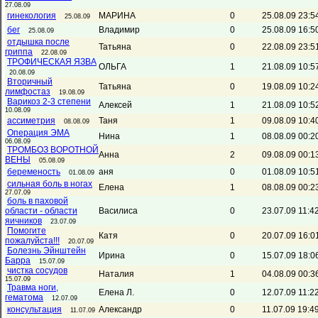
27.08.09
гинекология
МАРИНА
0
25.08.09 23:5
25.08.09
бег
Владимир
0
25.08.09 16:5
25.08.09
отдышка после
Татьяна
0
22.08.09 23:5
гриппа
22.08.09
ТРОФИЧЕСКАЯ ЯЗВА
ОЛЬГА
1
21.08.09 10:5
20.08.09
Вторичный
Татьяна
0
19.08.09 10:2
лимфостаз
19.08.09
Варикоз 2-3 степени
Алексей
1
21.08.09 10:5
10.08.09
ассиметрия
Таня
1
09.08.09 10:4
08.08.09
Операция ЭМА
Нина
1
08.08.09 00:2
06.08.09
ТРОМБОЗ ВОРОТНОЙ
Анна
2
09.08.09 00:1
ВЕНЫ
05.08.09
беременость
аня
0
01.08.09 10:5
01.08.09
сильная боль в ногах
Елена
1
08.08.09 00:2
27.07.09
боль в паховой
области - области
Василиса
0
23.07.09 11:4
яичников
23.07.09
Помогите
Катя
0
20.07.09 16:0
пожалуйста!!!
20.07.09
Болезнь Эйнштейн
Ирина
0
15.07.09 18:0
Барра
15.07.09
чистка сосудов
Наталия
1
04.08.09 00:3
15.07.09
Травма ноги,
Елена Л.
0
12.07.09 11:2
гематома
12.07.09
консультация
Александр
0
11.07.09 19:4
11.07.09