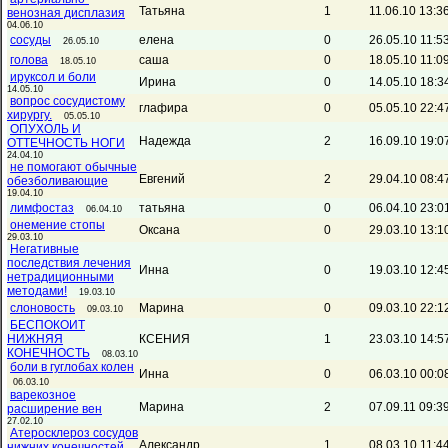
Татьяна
1
11.06.10 13:3
венозная дисплазия
04.06.10
сосуды
елена
0
26.05.10 11:5
26.05.10
голова
саша
0
18.05.10 11:0
18.05.10
ируксол и боли
Ирина
0
14.05.10 18:3
14.05.10
вопрос сосудистому
глафира
0
05.05.10 22:4
хирургу.
05.05.10
ОПУХОЛЬ И
Надежда
2
16.09.10 19:0
ОТТЕЧНОСТЬ НОГИ
24.04.10
не помогают обычные
Евгений
2
29.04.10 08:4
обезболивающие
19.04.10
лимфостаз
татьяна
0
06.04.10 23:0
06.04.10
онемение стопы
Оксана
0
29.03.10 13:1
29.03.10
Негативные
последствия лечения
Инна
0
19.03.10 12:4
нетрадиционными
методами!
19.03.10
слоновость
Марина
0
09.03.10 22:1
09.03.10
БЕСПОКОИТ
НИЖНЯЯ
КСЕНИЯ
1
23.03.10 14:5
КОНЕЧНОСТЬ
08.03.10
боли в гуглобах колен
Инна
0
06.03.10 00:0
06.03.10
варекозное
Марина
2
07.09.11 09:3
расширение вен
27.02.10
Атеросклероз сосудов
Александр
1
08.03.10 11:4
нижних конечностей