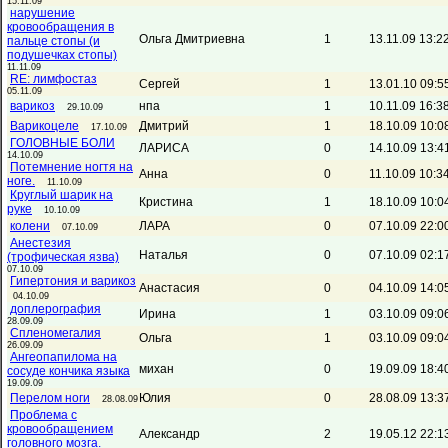
15.11.09
нарушение
кровообращения в
Ольга Дмитриевна
1
13.11.09 13:2
пальце стопы (и
подушечках стопы)
11.11.09
RE: лимфостаз
Сергей
1
13.01.10 09:5
05.11.09
варикоз
нпа
1
10.11.09 16:3
29.10.09
Варикоцеле
Дмитрий
1
18.10.09 10:0
17.10.09
ГОЛОВНЫЕ БОЛИ
ЛАРИСА
0
14.10.09 13:4
14.10.09
Потемнение ногтя на
Анна
0
11.10.09 10:3
ноге.
11.10.09
Круглый шарик на
Кристина
1
18.10.09 10:0
руке
10.10.09
колени
ЛАРА
0
07.10.09 22:0
07.10.09
Анестезия
Наталья
0
07.10.09 02:1
(трофическая язва)
07.10.09
Гипертония и варикоз
Анастасия
0
04.10.09 14:0
04.10.09
доплерография
Ирина
1
03.10.09 09:0
28.09.09
Спленомегалия
Ольга
1
03.10.09 09:0
26.09.09
Aнгеопапилома на
михан
0
19.09.09 18:4
сосуде кончика языка
19.09.09
Перелом ноги
Юлия
0
28.08.09 13:3
28.08.09
Проблема с
кровообращением
Александр
2
19.05.12 22:1
головного мозга.