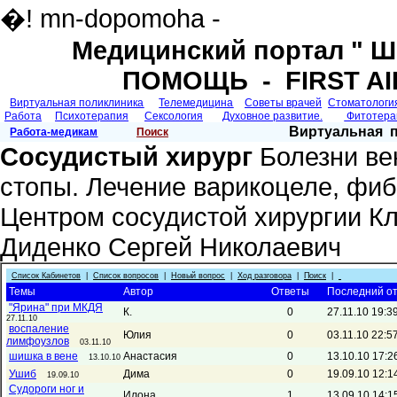
�! mn-dopomoha -
Медицинский портал "
ПОМОЩЬ - FIRST AI
Виртуальная поликлиника
Телемедицина
Советы врачей
Cтоматологи
Работа
Психотерапия
Сексология
Духовное развитие.
Фитотер
Виртуальная 
Работа-медикам
Поиск
Сосудистый хирург
Болезни ве
стопы. Лечение варикоцеле, фиб
Центром сосудистой хирургии К
Диденко Сергей Николаевич
Список Кабинетов
|
Список вопросов
|
Новый вопрос
|
Ход разговора
|
Поиск
|
Темы
Автор
Ответы
Последний о
"Ярина" при МКДЯ
К.
0
27.11.10 19:3
27.11.10
воспаление
Юлия
0
03.11.10 22:5
лимфоузлов
03.11.10
шишка в вене
Анастасия
0
13.10.10 17:2
13.10.10
Ушиб
Дима
0
19.09.10 12:1
19.09.10
Судороги ног и
Илона
1
13.09.10 14:1