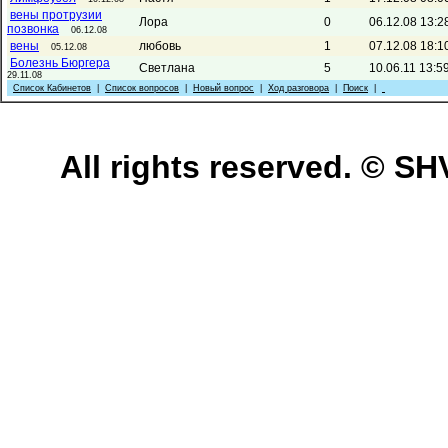
вены протрузии
Лора
0
06.12.08 13:2
позвонка
06.12.08
вены
любовь
1
07.12.08 18:1
05.12.08
Болезнь Бюргера
Светлана
5
10.06.11 13:5
29.11.08
Список Кабинетов
|
Список вопросов
|
Новый вопрос
|
Ход разговора
|
Поиск
|
All rights reserved. © 