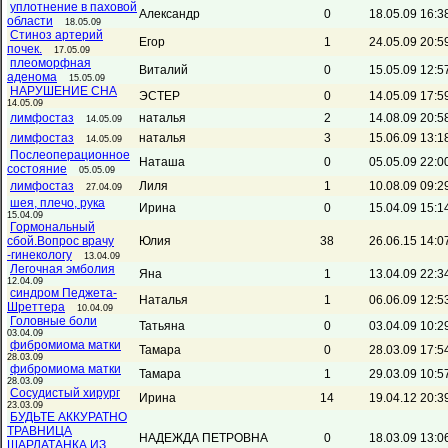
уплотнение в паховой
Александр
0
18.05.09 16:3
области
18.05.09
Стиноз артерий
Егор
1
24.05.09 20:5
почек.
17.05.09
плеоморфная
Виталий
0
15.05.09 12:5
аденома
15.05.09
НАРУШЕНИЕ СНА
ЭСТЕР
0
14.05.09 17:5
14.05.09
лимфостаз
наталья
2
14.08.09 20:5
14.05.09
лимфостаз
наталья
3
15.06.09 13:1
14.05.09
Послеоперационное
Наташа
0
05.05.09 22:0
состояние
05.05.09
лимфостаз
Лиля
1
10.08.09 09:2
27.04.09
шея, плечо, рука
Ирина
0
15.04.09 15:1
15.04.09
Гормональный
сбой.Вопрос врачу
Юлия
38
26.06.15 14:0
-гинекологу
13.04.09
Легочная эмболия
Яна
1
13.04.09 22:3
12.04.09
синдром Педжета-
Наталья
1
06.06.09 12:5
Шреттера
10.04.09
Головные боли
Татьяна
0
03.04.09 10:2
03.04.09
фибромиома матки
Тамара
0
28.03.09 17:5
28.03.09
фибромиома матки
Тамара
1
29.03.09 10:5
28.03.09
Сосудистый хирург
Ирина
14
19.04.12 20:3
23.03.09
БУДЬТЕ АККУРАТНО
ТРАВНИЦА
НАДЕЖДА ПЕТРОВНА
0
18.03.09 13:0
ШАРЛАТАНКА ИЗ