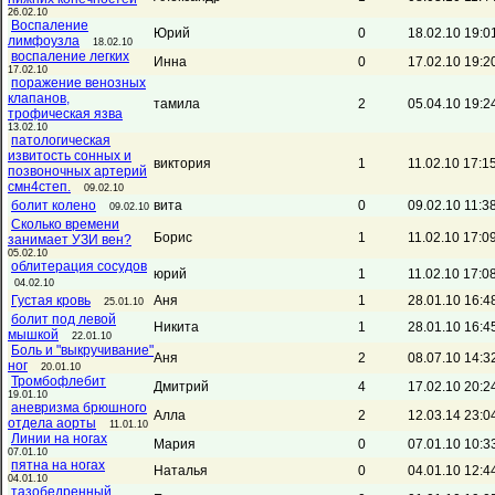
26.02.10
Воспаление
Юрий
0
18.02.10 19:0
лимфоузла
18.02.10
воспаление легких
Инна
0
17.02.10 19:2
17.02.10
поражение венозных
клапанов,
тамила
2
05.04.10 19:2
трофическая язва
13.02.10
патологическая
извитость сонных и
виктория
1
11.02.10 17:1
позвоночных артерий
смн4степ.
09.02.10
болит колено
вита
0
09.02.10 11:3
09.02.10
Сколько времени
Борис
1
11.02.10 17:0
занимает УЗИ вен?
05.02.10
облитерация сосудов
юрий
1
11.02.10 17:0
04.02.10
Густая кровь
Аня
1
28.01.10 16:4
25.01.10
болит под левой
Никита
1
28.01.10 16:4
мышкой
22.01.10
Боль и "выкручивание"
Аня
2
08.07.10 14:3
ног
20.01.10
Тромбофлебит
Дмитрий
4
17.02.10 20:2
19.01.10
аневризма брюшного
Алла
2
12.03.14 23:0
отдела аорты
11.01.10
Линии на ногах
Мария
0
07.01.10 10:3
07.01.10
пятна на ногах
Наталья
0
04.01.10 12:4
04.01.10
тазобедренный