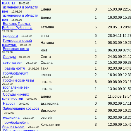
ШАХТЫ
18.03.09
изменения в области
Елена
0
15.03.09 22:5
вен
15.03.09
изменения в области
Елена
1
16.03.09 15:3
вен
15.03.09
Болезнь Паркса-
Татьяна
6
29.05.13 20:4
Вебера Рубашова
13.03.09
судороги
инна
5
28.04.11 15:2
11.03.09
Гемморагический
Наташа
1
08.03.09 19:2
васкулит
06.03.09
Венозная сетка
Яна
1
06.03.09 07:4
05.03.09
Сосуды
Света
2
24.03.09 21:1
04.03.09
сеточка вен
Оксана
2
15.03.09 09:3
26.02.09
Травма ногтя
Таня
1
02.03.09 14:4
24.02.09
тромбофлебит
елена
2
16.04.09 12:3
23.02.09
трофические язвы
наталя
6
09.08.09 23:1
20.02.09
воспаление вен
натали
1
13.04.09 01:5
13.02.09
Сосуды нижних
Елена
2
11.06.09 19:5
конечностей
09.02.09
Нарост
Екатерина
0
06.02.09 17:1
06.02.09
Заболевание сосудов
Виктория
2
09.02.09 10:2
04.02.09
медицина
сергей
1
02.03.09 18:2
31.01.09
Тромбофлебит.
Константин
3
12.06.09 15:4
Анализ крови
28.01.09
Облт.атеросклероз н.