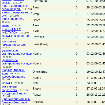
Екатерина
0
01.01.10 19:0
сустав
01.01.10
Часто идёт кровь с
Анна
0
28.12.09 03:2
левой ноздри.
28.12.09
свело пальци на кисти
Игорь
0
27.12.09 00:5
руки
27.12.09
Вросший ноготь
Ольга
1
25.12.09 15:0
23.12.09
вены
Анна
0
22.12.09 23:2
22.12.09
ПРОБЛЕМА С
ЮЛЯ
1
21.12.09 16:2
ФИСТУЛОЙ
17.12.09
сосуды на запястье
Наталья
0
14.12.09 13:5
14.12.09
кистозная
Валя (Киев)
0
14.12.09 01:4
лимфангиома шеи
14.12.09
дуплексное
сканирование сосудов
Ирина
0
03.12.09 02:4
03.12.09
дуплексное
сканирование сосудов
Ирина
0
03.12.09 02:4
03.12.09
Варікоз, трофічні
Олександр
3
19.02.10 22:5
язви
02.12.09
кровообращение
Ирина
1
27.11.09 11:0
23.11.09
сосуды
Иван
0
23.11.09 12:1
23.11.09
куда можно
Вадим
1
27.11.09 11:0
обратится?
21.11.09
сосудистый хирург
Павел
3
28.08.11 12:2
16.11.09
Дренаж Аномальный
Алексей
0
15.11.09 10:5
Легочно-Венозный