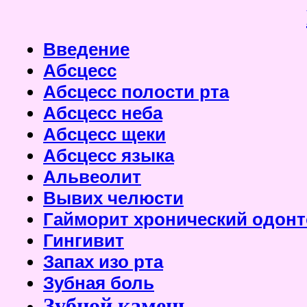
Введение
Абсцесс
Абсцесс полости рта
Абсцесс неба
Абсцесс щеки
Абсцесс языка
Альвеолит
Вывих челюсти
Гайморит хронический одон
Гингивит
Запах изо рта
Зубная боль
Зубной камень