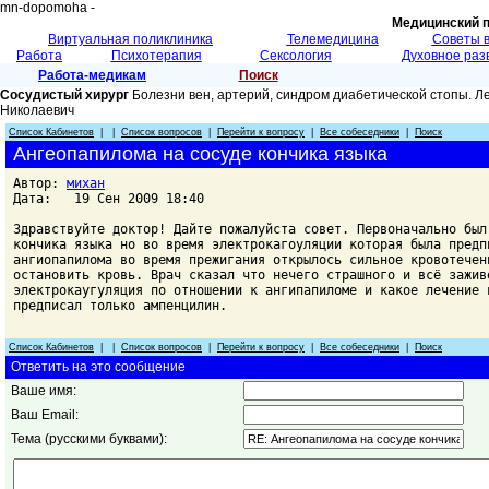
mn-dopomoha -
Медицинский 
Виртуальная поликлиника
Телемедицина
Советы 
Работа
Психотерапия
Сексология
Духовное раз
Работа-медикам
Поиск
Сосудистый хирург
Болезни вен, артерий, синдром диабетической стопы. Л
Николаевич
Список Кабинетов
| |
Список вопросов
|
Перейти к вопросу
|
Все собеседники
|
Поиск
Aнгеопапилома на сосуде кончика языка
Автор:
михан
Дата: 19 Сен 2009 18:40
Здравствуйте доктор! Дайте пожалуйста совет. Первоначально был
кончика языка но во время электрокагоуляции которая была предп
ангиопапилома во время прежигания открылось сильное кровотечен
остановить кровь. Врач сказал что нечего страшного и всё зажив
электрокаугуляция по отношении к ангипапиломе и какое лечение 
предписал только ампенцилин.
Список Кабинетов
| |
Список вопросов
|
Перейти к вопросу
|
Все собеседники
|
Поиск
Ответить на это сообщение
Ваше имя:
Ваш Email:
Тема (русскими буквами):