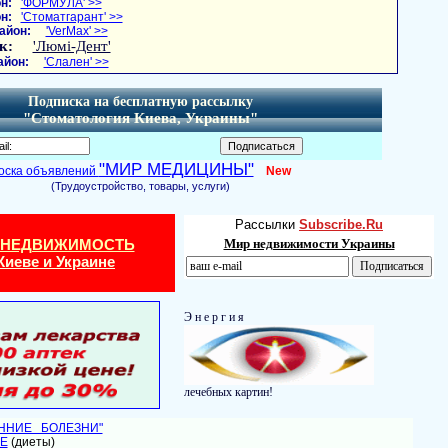
н:
'ФОРМУЛА' >>
н:
'Стоматгарант' >>
айон:
'VerMax' >>
к:
'Люмі-Дент'
айон:
'Слален' >>
Подписка на бесплатную рассылку
"Стоматология Киева, Украины"
"МИР МЕДИЦИНЫ"
оска объявлений
New
(Трудоустройство, товары, услуги)
Рассылки
Subscribe.Ru
 НЕДВИЖИМОСТЬ
Мир недвижимости Украины
Киеве и Украине
Э н е р г и я
лечебных картин!
ЕННИЕ БОЛЕЗНИ"
Е
(диеты)