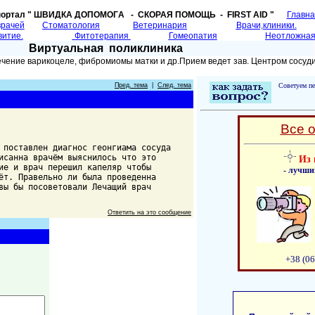
портал " ШВИДКА ДОПОМОГA - СКОРАЯ ПОМОЩЬ - FIRST AID "
Главн
врачей
Cтоматология
Ветеринария
Врачи,клиники.
витие.
Фитотерапия
Гомеопатия
Неотложная
Виртуальная поликлиника
ечение варикоцеле, фибромиомы матки и др.Прием ведет зав. Центром сосуд
Пред. тема
|
След. тема
Советуем пе
Все 
 поставлен диагнос геонгиама сосуда
исанна врачём выяснилось что это
Из 
ие и врач перешил капеляр чтобы
- лучши
ёт. Правельно ли была проведенна
вы бы посоветовали Лечащий врач
Ответить на это сообщение
+38 (06