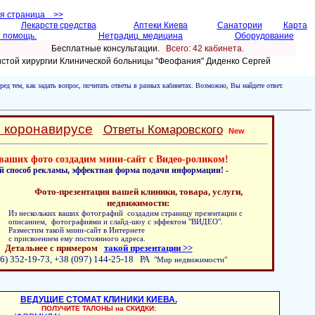
ая страница >>
Лекарств средства
Аптеки Киева
Санатории
Карта
 помощь.
Нетрадиц. медицина
Оборудование
Бесплатные консультации.
Всего: 42 кабинетa.
истой хирургии Клинической больницы "Феофания" Диденко Сергей
ред тем, как задать вопрос, почитать ответы в разных кабинетах. Возможно, Вы найдете ответ.
о коронавирусе
Ответы Комаровского
New
ваших фото создадим мини-сайт с Видео-роликом!
й способ рекламы, эффектная форма подачи информации! -
Фото-презентация вашей клиники, товара, услуги,
недвижимости:
Из нескольких ваших фотографий создадим страницу презентации с
описанием, фотографиями и слайд-шоу с эффектом "ВИДЕО".
Разместим такой мини-сайт в Интернете
с присвоением ему постоянного адреса.
Детальнее с примером
такой презентации >>
6) 352-19-73, +38 (097) 144-25-18 РА
"Мир недвижимости"
ВЕДУЩИЕ СТОМАТ КЛИНИКИ КИЕВА.
ПОЛУЧИТЕ ТАЛОНЫ на СКИДКИ: