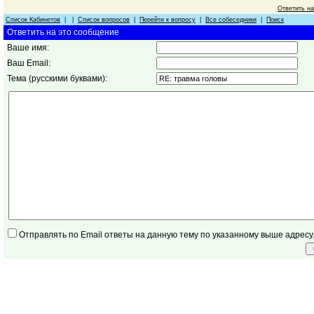
Ответить н
Список Кабинетов
| |
Список вопросов
|
Перейти к вопросу
|
Все собеседники
|
Поиск
Ответить на это сообщение
Ваше имя:
Ваш Email:
Тема (русскими буквами):
Отправлять по Email ответы на данную тему по указанному выше адресу