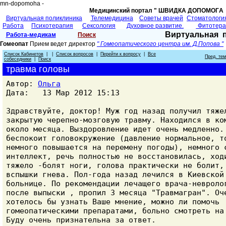
mn-dopomoha -
Медицинский портал " ШВИДКА ДОПОМОГA 
Виртуальная поликлиника
Телемедицина
Советы врачей
Cтоматологи
Работа
Психотерапия
Сексология
Духовное развитие.
Фитотер
Виртуальная 
Работа-медикам
Поиск
Гомеопат
Прием ведет директор
" Гомеопатического центра им. Д.Попова "
Список Кабинетов
| |
Список вопросов
|
Перейти к вопросу
|
Все
Пред. те
собеседники
|
Поиск
травма головы
Автор:
Ольга
Дата: 13 Мар 2012 15:13
Здравствуйте, доктор! Муж год назад получил тяже
закрытую черепно-мозговую травму. Находился в ко
около месяца. Выздоровление идет очень медленно.
беспокоит головокружение (давление нормальное, т
немного повышается на перемену погоды), немного 
интеллект, речь полностью не восстановилась, ход
тяжело -болят ноги, голова практически не болит,
вспышки гнева. Пол-года назад лечился в Киевской
больнице. По рекомендации лечащего врача-невроло
после выпыски , пропил 3 месяца "Травмагран". Оч
хотелось бы узнать Ваше мнение, можно ли помочь
гомеопатическими препаратами, больно смотреть на
Буду очень признательна за ответ.