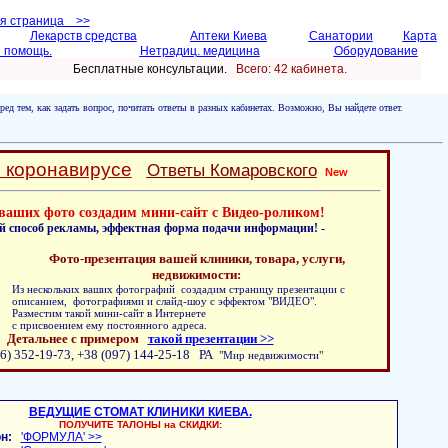
ая страница >>
Лекарств средства
Аптеки Киева
Санатории
Карта
 помощь.
Нетрадиц. медицина
Оборудование
Бесплатные консультации.
Всего: 42 кабинетa.
ред тем, как задать вопрос, почитать ответы в разных кабинетах. Возможно, Вы найдете ответ.
о коронавирусе
Ответы Комаровского
New
ваших фото создадим мини-сайт с Видео-роликом!
й способ рекламы, эффектная форма подачи информации! -
Фото-презентация вашей клиники, товара, услуги,
недвижимости:
Из нескольких ваших фотографий создадим страницу презентации с
описанием, фотографиями и слайд-шоу с эффектом "ВИДЕО".
Разместим такой мини-сайт в Интернете
с присвоением ему постоянного адреса.
Детальнее с примером
такой презентации >>
6) 352-19-73, +38 (097) 144-25-18 РА
"Мир недвижимости"
ВЕДУЩИЕ СТОМАТ КЛИНИКИ КИЕВА.
ПОЛУЧИТЕ ТАЛОНЫ на СКИДКИ:
н:
'ФОРМУЛА' >>