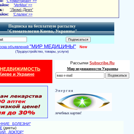
н:
'Стоматгарант' >>
айон:
'VerMax' >>
к:
'Люмі-Дент'
айон:
'Слален' >>
Подписка на бесплатную рассылку
"Стоматология Киева, Украины"
"МИР МЕДИЦИНЫ"
оска объявлений
New
(Трудоустройство, товары, услуги)
Рассылки
Subscribe.Ru
 НЕДВИЖИМОСТЬ
Мир недвижимости Украины
Киеве и Украине
Э н е р г и я
лечебных картин!
ЕННИЕ БОЛЕЗНИ"
Е
(диеты)
НИЙ ДОКТОР"