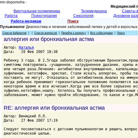
mn-dopomoha -
Медицинский 
Виртуальная поликлиника
Телемедицина
Советы 
Работа
Психотерапия
Сексология
Духовное раз
Работа-медикам
Поиск
Пульмонолог
Диагностика и лечение заболеваний легких у детей и взрослых
Список Кабинетов
| |
Список вопросов
|
Перейти к вопросу
|
Все собеседники
|
Поиск
аллергия или бронхиальная астма
Автор:
Наталья
Дата: 19 Фев 2007 18:38
Ребенку 3 года. В 2,5года заболел обструктивным бронхитом,прош
симптомы повторились :учащенное, затрудненное дыхание, хрипы и
или четыре раза.Лечение: антибиотики внутремышечно, капельницы
эуфилином, кетотифен, эреспал. Стали искать аллерген, пробы та
поставить не могут. Отказалась от антибиотиков.Анализ на иммун
когда ребенок принимает горизонтальное положение появляются ка
некоторое время и все исчезает.Когда уже все более серъезно ис
эуфилин,кетотифен,ношпу. Хотелось бы получить професиональные 
заболевания, может нужно пройти обследование, то какое и где.М
RE: аллергия или бронхиальная астма
Автор: Виницкий Л.Л.
Дата: 27 Фев 2007 17:19
Следует посоветоваться с детским пульмонологом и решить вопрос
диагностической целью.