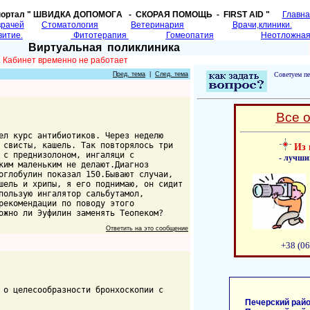
портал " ШВИДКА ДОПОМОГA - СКОРАЯ ПОМОЩЬ - FIRST AID "
Главн
врачей
Cтоматология
Ветеринария
Врачи,клиники.
витие.
Фитотерапия
Гомеопатия
Неотложная
Виртуальная поликлиника
.
Кабинет временно не работает
Пред. тема
|
След. тема
Советуем пе
Все 
ел курс антибиотиков. Через неделю
 свисты, кашель. Так повторялось три
Из 
 с преднизолоном, ингаляци с
- лучши
ким маленьким не делают.Диагноз
оглобулин показал 150.Бывают случаи,
шель и хрипы, я его поднимаю, он сидит
пользую ингалятор сальбутамол,
рекомендации по поводу этого
ожно ли Эуфилин заменять Теопеком?
Ответить на это сообщение
+38 (06
 о целесообразности бронхоскопии с
Печерский райо