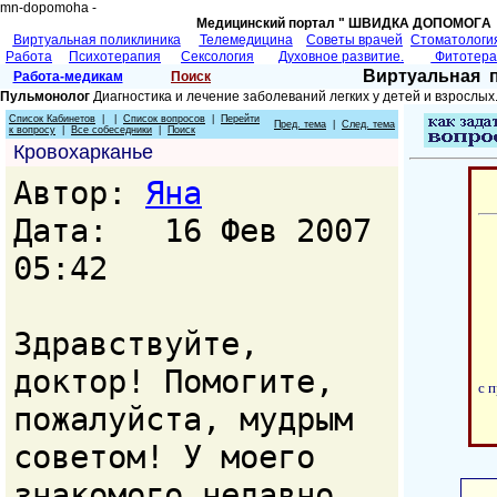
mn-dopomoha -
Медицинский портал " ШВИДКА ДОПОМОГA 
Виртуальная поликлиника
Телемедицина
Советы врачей
Cтоматологи
Работа
Психотерапия
Сексология
Духовное развитие.
Фитотер
Виртуальная 
Работа-медикам
Поиск
Пульмонолог
Диагностика и лечение заболеваний легких у детей и взрослых
Список Кабинетов
| |
Список вопросов
|
Перейти
Пред. тема
|
След. тема
к вопросу
|
Все собеседники
|
Поиск
Кровохарканье
Автор:
Яна
Дата: 16 Фев 2007
05:42
Здравствуйте,
доктор! Помогите,
с 
пожалуйста, мудрым
советом! У моего
знакомого недавно