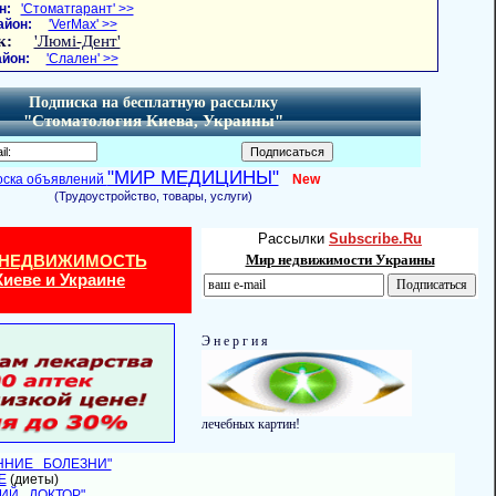
н:
'Стоматгарант' >>
айон:
'VerMax' >>
к:
'Люмі-Дент'
йон:
'Слален' >>
Подписка на бесплатную рассылку
"Стоматология Киева, Украины"
"МИР МЕДИЦИНЫ"
оска объявлений
New
(Трудоустройство, товары, услуги)
Рассылки
Subscribe.Ru
 НЕДВИЖИМОСТЬ
Мир недвижимости Украины
Киеве и Украине
Э н е р г и я
лечебных картин!
ЕННИЕ БОЛЕЗНИ"
Е
(диеты)
НИЙ ДОКТОР"