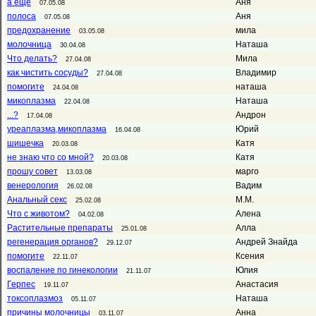
а еще
Аня
07.05.08
полоса
Аня
07.05.08
предохранение
мила
03.05.08
молочница
Наташа
30.04.08
Что делать?
Мила
27.04.08
как чистить сосуды?
Владимир
27.04.08
помогите
наташа
24.04.08
микоплазма
Наташа
22.04.08
...?
Андрон
17.04.08
уреаплазма,микоплазма
Юрий
16.04.08
шишечка
Катя
20.03.08
не знаю что со мной?
Катя
20.03.08
прошу совет
марго
13.03.08
венерология
Вадим
26.02.08
Анальный секс
М.М.
25.02.08
Что с животом?
Алена
04.02.08
Растительные препараты
Алла
25.01.08
регенерация органов?
Андрей Знайда
29.12.07
помогите
Ксения
22.11.07
воспаление по гинекологии
Юлия
21.11.07
Герпес
Анастасия
19.11.07
токсоплазмоз
Наташа
05.11.07
причины молочницы
Анна
03.11.07