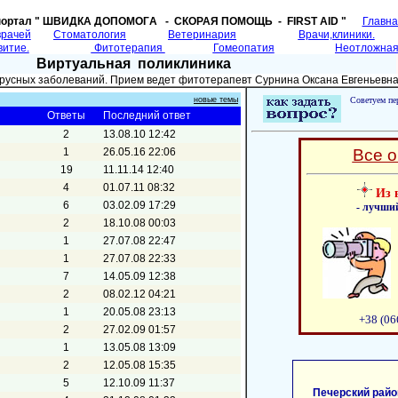
портал " ШВИДКА ДОПОМОГA - СКОРАЯ ПОМОЩЬ - FIRST AID "
Главн
врачей
Cтоматология
Ветеринария
Врачи,клиники.
витие.
Фитотерапия
Гомеопатия
Неотложная
Виртуальная поликлиника
ирусных заболеваний. Прием ведет фитотерапевт Сурнина Оксана Евгеньевна
новые темы
Советуем пер
Ответы
Последний ответ
2
13.08.10 12:42
1
26.05.16 22:06
Все о
19
11.11.14 12:40
4
01.07.11 08:32
Из 
6
03.02.09 17:29
- лучши
2
18.10.08 00:03
1
27.07.08 22:47
1
27.07.08 22:33
7
14.05.09 12:38
2
08.02.12 04:21
1
20.05.08 23:13
+38 (06
2
27.02.09 01:57
1
13.05.08 13:09
2
12.05.08 15:35
5
12.10.09 11:37
Печерский райо