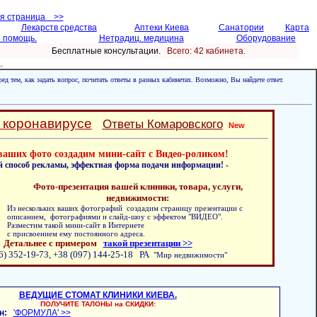
ая страница >>
Лекарств средства
Аптеки Киева
Санатории
Карта
 помощь.
Нетрадиц. медицина
Оборудование
Бесплатные консультации.
Всего: 42 кабинетa.
.
ед тем, как задать вопрос, почитать ответы в разных кабинетах. Возможно, Вы найдете ответ.
 коронавирусе
Ответы Комаровского
New
ваших фото создадим мини-сайт с Видео-роликом!
й способ рекламы, эффектная форма подачи информации! -
Фото-презентация вашей клиники, товара, услуги,
недвижимости:
Из нескольких ваших фотографий создадим страницу презентации с
описанием, фотографиями и слайд-шоу с эффектом "ВИДЕО".
Разместим такой мини-сайт в Интернете
с присвоением ему постоянного адреса.
Детальнее с примером
такой презентации >>
6) 352-19-73, +38 (097) 144-25-18 РА
"Мир недвижимости"
ВЕДУЩИЕ СТОМАТ КЛИНИКИ КИЕВА.
ПОЛУЧИТЕ ТАЛОНЫ на СКИДКИ:
н:
'ФОРМУЛА' >>