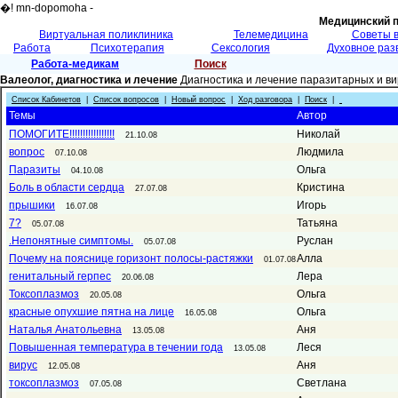
�! mn-dopomoha -
Медицинский 
Виртуальная поликлиника
Телемедицина
Советы 
Работа
Психотерапия
Сексология
Духовное раз
Работа-медикам
Поиск
Валеолог, диагностика и лечение
Диагностика и лечение паразитарных и в
Список Кабинетов
|
Список вопросов
|
Новый вопрос
|
Ход разговора
|
Поиск
|
Темы
Автор
ПОМОГИТЕ!!!!!!!!!!!!!!!!!
Николай
21.10.08
вопрос
Людмила
07.10.08
Паразиты
Ольга
04.10.08
Боль в области сердца
Кристина
27.07.08
прышики
Игорь
16.07.08
7?
Татьяна
05.07.08
.Непонятные симптомы.
Руслан
05.07.08
Почему на пояснице горизонт полосы-растяжки
Алла
01.07.08
генитальный герпес
Лера
20.06.08
Токсоплазмоз
Ольга
20.05.08
красные опухшие пятна на лице
Ольга
16.05.08
Наталья Анатольевна
Аня
13.05.08
Повышенная температура в течении года
Леся
13.05.08
вирус
Аня
12.05.08
токсоплазмоз
Светлана
07.05.08