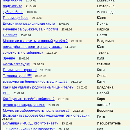
подскажите
Екатерина
21.04.09
подскажите
Екатерина
21.04.09
зубная боль
Александр
10.04.09
Пневмофиброз
Юлия
09.04.09
Дисконтная медицинская карта
Ирина
30.03.09
Лечение за рубежем, за и против
Лариса
27.03.09
Новинет
Настя
25.03.09
Можно ли вылечить сахарный диабет?
Владимир
23.03.09
пожалуйста помогите,я запуталась
Юля
14.03.09
золотистый стафилокок
Тетяна
11.03.09
Зрение
Юля
26.02.09
желчь в желудке
татьяна
22.02.09
Почки.очень срочно!
Катя
13.02.09
Температура!!!!!!!!
Ольга
08.02.09
возможна ли беременность если.......??
Катя
04.02.09
Как и где удалить родинки на лице и теле?
Владлена
03.02.09
ВЕС
Сергий
01.02.09
Как "пустить к себе" любимого?
Кира
21.01.09
нужен врач эндокринолог
николай
20.01.09
Можно ли забеременеть после минета?
Вероника
29.12.08
Возвратить здоровье без медикаментов и операций
Рита
26.12.08
Больница ЛИСОД, кто что знает?
Изобретатель
15.12.08
ЭКО-ограничения по возрасту?
Лея
08.12.08