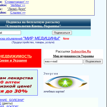
н:
'Стоматгарант' >>
айон:
'VerMax' >>
к:
'Люмі-Дент'
йон:
'Слален' >>
Подписка на бесплатную рассылку
"Стоматология Киева, Украины"
"МИР МЕДИЦИНЫ"
оска объявлений
New
(Трудоустройство, товары, услуги)
Рассылки
Subscribe.Ru
 НЕДВИЖИМОСТЬ
Мир недвижимости Украины
Киеве и Украине
Э н е р г и я
лечебных картин!
ЕННИЕ БОЛЕЗНИ"
Е
(диеты)
НИЙ ДОКТОР"