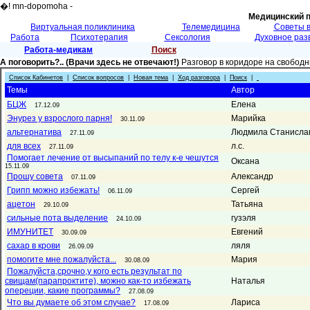
�! mn-dopomoha -
Медицинский 
Виртуальная поликлиника
Телемедицина
Советы 
Работа
Психотерапия
Сексология
Духовное раз
Работа-медикам
Поиск
А поговорить?.. (Врачи здесь не отвечают!)
Разговор в коридоре на свобод
Список Кабинетов
|
Список вопросов
|
Новая тема
|
Ход разговора
|
Поиск
|
Темы
Автор
БЦЖ
Елена
17.12.09
Энурез у взрослого парня!
Марийка
30.11.09
альтернатива
Людмила Станисла
27.11.09
для всех
л.с.
27.11.09
Помогает лечение от высыпаний по телу к-е чешутся
Оксана
15.11.09
Прошу совета
Александр
07.11.09
Грипп можно избежать!
Сергей
06.11.09
ацетон
Татьяна
29.10.09
сильные пота выделение
гузэля
24.10.09
ИМУНИТЕТ
Евгений
30.09.09
сахар в крови
ляля
26.09.09
помогите мне пожалуйста...
Мария
30.08.09
Пожалуйста,срочно,у кого есть результат по
свищам(парапроктите), можно как-то избежать
Наталья
опереции, какие программы?
27.08.09
Что вы думаете об этом случае?
Лариса
17.08.09