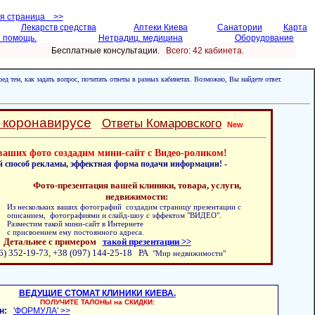
ая страница >>
Лекарств средства
Аптеки Киева
Санатории
Карта
 помощь.
Нетрадиц. медицина
Оборудование
Бесплатные консультации.
Всего: 42 кабинетa.
ед тем, как задать вопрос, почитать ответы в разных кабинетах. Возможно, Вы найдете ответ.
 коронавирусе
Ответы Комаровского
New
ваших фото создадим мини-сайт с Видео-роликом!
й способ рекламы, эффектная форма подачи информации! -
Фото-презентация вашей клиники, товара, услуги,
недвижимости:
Из нескольких ваших фотографий создадим страницу презентации с
описанием, фотографиями и слайд-шоу с эффектом "ВИДЕО".
Разместим такой мини-сайт в Интернете
с присвоением ему постоянного адреса.
Детальнее с примером
такой презентации >>
6) 352-19-73, +38 (097) 144-25-18 РА
"Мир недвижимости"
ВЕДУЩИЕ СТОМАТ КЛИНИКИ КИЕВА.
ПОЛУЧИТЕ ТАЛОНЫ на СКИДКИ:
н:
'ФОРМУЛА' >>