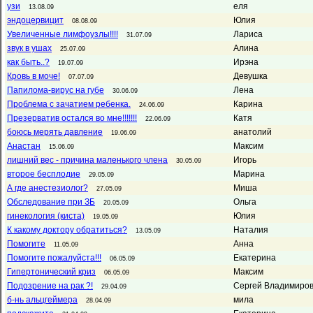
узи
еля
13.08.09
эндоцервицит
Юлия
08.08.09
Увеличенные лимфоузлы!!!!
Лариса
31.07.09
звук в ушах
Алина
25.07.09
как быть..?
Ирэна
19.07.09
Кровь в моче!
Девушка
07.07.09
Папилома-вирус на губе
Лена
30.06.09
Проблема с зачатием ребенка.
Карина
24.06.09
Презерватив остался во мне!!!!!!!
Катя
22.06.09
боюсь мерять давление
анатолий
19.06.09
Анастан
Максим
15.06.09
лишний вес - причина маленького члена
Игорь
30.05.09
второе бесплодие
Марина
29.05.09
А где анестезиолог?
Миша
27.05.09
Обследование при ЗБ
Ольга
20.05.09
гинекология (киста)
Юлия
19.05.09
К какому доктору обратиться?
Наталия
13.05.09
Помогите
Анна
11.05.09
Помогите пожалуйста!!!
Екатерина
06.05.09
Гипертонический криз
Максим
06.05.09
Подозрение на рак ?!
Сергей Владимиро
29.04.09
б-нь альцгеймера
мила
28.04.09