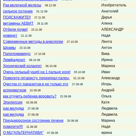
Рак молочной железы
Изобретатель
08.12.08
сильное потение
Анатолий
01.12.08
ПОДСКАЖИТЕ!!
Дарья
27.11.08
витамины АЕВИТ
Алена
26.11.08
Отбили почки!
АЛЕКСАНДР
23.11.08
новинет
Надя
21.11.08
Современные методы в анкологии
Лента
27.10.08
Шрамы
Антон
23.10.08
Папиломавирус
Вика
17.10.08
Лимфаденит
Ирина
08.10.08
Хронический холангит
Марина
06.10.08
Очень сильный ушиб на 1 пальце ноги!
Иван
05.10.08
Помогите гитаристу. переиграл палец.
Александр
01.10.08
Очистка от паразитов и не только это
Игорь
27.09.08
асперматизм
Андрей
22.09.08
как отучить ребенка воровать?
Ольга
22.09.08
Эпилепсия
Катя
02.09.08
рак желудка
Людмила
27.08.08
рак желудка
Людмила
27.08.08
Предциррозное состояние печени
Марина
20.08.08
помогите!!!!
Надя
11.08.08
О МЦ"АЛЬТЕРНАТИВА"
ирина
07.08.08