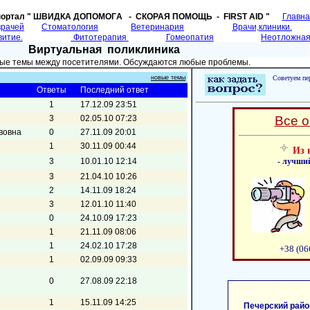
портал " ШВИДКА ДОПОМОГA - СКОРАЯ ПОМОЩЬ - FIRST AID "
Главн
врачей
Cтоматология
Ветеринария
Врачи,клиники.
витие.
Фитотерапия
Гомеопатия
Неотложная
Виртуальная поликлиника
ные темы между посетителями. Обсуждаются любые проблемы.
новые темы
Советуем пер
Ответы
Последний ответ
1
17.12.09 23:51
3
02.05.10 07:23
Все о
вовна
0
27.11.09 20:01
1
30.11.09 00:44
Из 
3
10.01.10 12:14
- лучши
3
21.04.10 10:26
2
14.11.09 18:24
3
12.01.10 11:40
0
24.10.09 17:23
1
21.11.09 08:06
1
24.02.10 17:28
+38 (06
1
02.09.09 09:33
0
27.08.09 22:18
1
15.11.09 14:25
Печерский райо