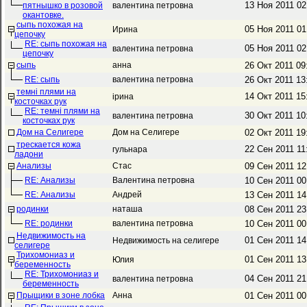
13 Ноя 2011 0
пятнышко в розовой
валентина петровна
окантовке.
сыпь похожая на
05 Ноя 2011 0
Ирина
цепочку
RE: сыпь похожая на
05 Ноя 2011 0
валентина петровна
цепочку
сыпь
анна
26 Окт 2011 0
RE: сыпь
валентина петровна
26 Окт 2011 1
темні плями на
14 Окт 2011 1
ірина
косточках рук
RE: темні плями на
30 Окт 2011 1
валентина петровна
косточках рук
Дом на Селигере
Дом на Селигере
02 Окт 2011 1
трескается кожа
22 Сен 2011 1
гульнара
ладони
Анализы
Стас
09 Сен 2011 1
RE: Анализы
Валентина петровна
10 Сен 2011 0
RE: Анализы
Андрей
13 Сен 2011 1
родинки
наташа
08 Сен 2011 2
RE: родинки
валентина петровна
10 Сен 2011 0
Недвижимость на
01 Сен 2011 1
Недвижимость на селигере
селигере
Трихомониаз и
01 Сен 2011 1
Юлия
беременность
RE: Трихомониаз и
04 Сен 2011 2
валентина петровна
беременность
Прыщики в зоне лобка
Анна
01 Сен 2011 0