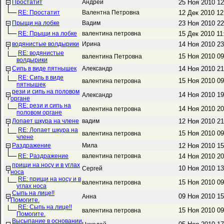
Простатит
Андрей
25 Ноя 2010 1
RE: Простатит
Валентна Петровна
12 Дек 2010 1
Прыщи на лобке
Вадим
23 Ноя 2010 2
RE: Прыщи на лобке
валентина петровна
15 Дек 2010 1
водянистые волдырики
Ирина
14 Ноя 2010 2
RE: водянистые
15 Ноя 2010 0
валентина Петровна
волдырики
Сипь в виде пятнышек
Александр
14 Ноя 2010 2
RE: Сипь в виде
15 Ноя 2010 0
валентина петровна
пятнышек
рези и сипь на половом
14 Ноя 2010 1
Александр
органе
RE: рези и сипь на
14 Ноя 2010 2
валентина петровна
половом органе
Лопает шкура на члене
вадим
12 Ноя 2010 2
RE: Лопает шкура на
15 Ноя 2010 0
валентина петровна
члене
Раздражение
Мила
12 Ноя 2010 1
RE: Раздражение
валентина петровна
14 Ноя 2010 2
прищи на носу и в углах
10 Ноя 2010 1
Сергей
носа
RE: прищи на носу и в
15 Ноя 2010 0
валентина петровна
углах носа
Сыпь на лице!!
09 Ноя 2010 1
Анна
Помогите.
RE: Сыпь на лице!!
15 Ноя 2010 0
валентина петровна
Помогите.
Высыпание в основании