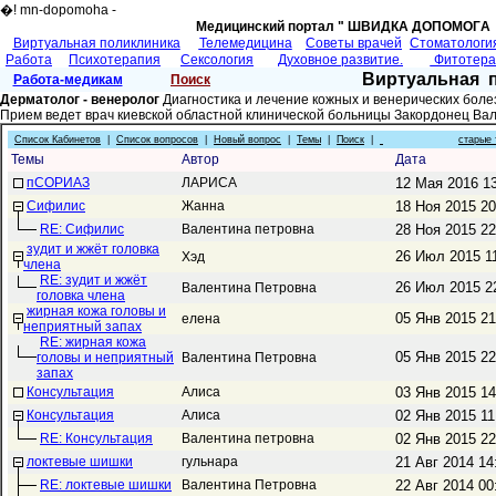
�! mn-dopomoha -
Медицинский портал " ШВИДКА ДОПОМОГA 
Виртуальная поликлиника
Телемедицина
Советы врачей
Cтоматологи
Работа
Психотерапия
Сексология
Духовное развитие.
Фитотер
Виртуальная 
Работа-медикам
Поиск
Дерматолог - венеролог
Диагностика и лечение кожных и венерических боле
Прием ведет врач киевской областной клинической больницы Закордонец Ва
Список Кабинетов
|
Список вопросов
|
Новый вопрос
|
Темы
|
Поиск
|
старые
Темы
Автор
Дата
пСОРИАЗ
ЛАРИСА
12 Мая 2016 1
Сифилис
Жанна
18 Ноя 2015 2
RE: Сифилис
Валентина петровна
28 Ноя 2015 2
зудит и жжёт головка
26 Июл 2015 1
Хэд
члена
RE: зудит и жжёт
26 Июл 2015 2
Валентина Петровна
головка члена
жирная кожа головы и
05 Янв 2015 2
елена
неприятный запах
RE: жирная кожа
05 Янв 2015 2
головы и неприятный
Валентина Петровна
запах
Консультация
Алиса
03 Янв 2015 1
Консультация
Алиса
02 Янв 2015 1
RE: Консультация
Валентина петровна
02 Янв 2015 2
локтевые шишки
гульнара
21 Авг 2014 1
RE: локтевые шишки
Валентина Петровна
22 Авг 2014 0