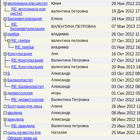
молочница или цистит
Юлия
29 Ноя 2012 2
RE: молочница или
19 Дек 2012 1
валентина петровна
цистит
Биоревитализация
Елена
24 Ноя 2012 1
RE:
07 Мая 2013 2
ВАЛЕНТИНА ПЕТРОВНА
Биоревитализация
грибок
владимир
26 Окт 2012 1
RE: грибок
валентина петровна
27 Окт 2012 1
RE: грибок
владимир
01 Ноя 2012 1
Консультация
Аня
16 Окт 2012 2
RE: Консультация
Валентина Петровна
27 Окт 2012 1
RE: Консультация
валентина петровна
20 Фев 2013 1
Б
Александр
03 Окт 2012 0
Баланопастит
Александр
03 Окт 2012 0
RE: Баланопастит
Александр
03 Окт 2012 0
дермотология
игорь
01 Сен 2012 0
RE: дермотология
Валентина Петровна
27 Окт 2012 1
Болтушка для лица
Алина
26 Июн 2012 1
кандида
Александр
08 Июн 2012 1
какндида
Александр
08 Июн 2012 1
RE: какндида
Валентина петровна
23 Июн 2012 1
сыпь на кистях рук
Наталия
25 Мая 2012 1
Облазит кожа на