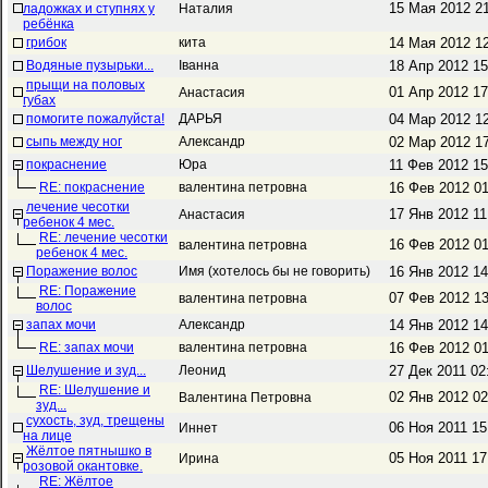
15 Мая 2012 2
ладожках и ступнях у
Наталия
ребёнка
грибок
кита
14 Мая 2012 1
Водяные пузырьки...
Іванна
18 Апр 2012 1
прыщи на половых
01 Апр 2012 1
Анастасия
губах
помогите пожалуйста!
ДАРЬЯ
04 Мар 2012 1
сыпь между ног
Александр
02 Мар 2012 1
покраснение
Юра
11 Фев 2012 1
RE: покраснение
валентина петровна
16 Фев 2012 0
лечение чесотки
17 Янв 2012 1
Анастасия
ребенок 4 мес.
RE: лечение чесотки
16 Фев 2012 0
валентина петровна
ребенок 4 мес.
Поражение волос
Имя (хотелось бы не говорить)
16 Янв 2012 1
RE: Поражение
07 Фев 2012 1
валентина петровна
волос
запах мочи
Александр
14 Янв 2012 1
RE: запах мочи
валентина петровна
16 Фев 2012 0
Шелушение и зуд...
Леонид
27 Дек 2011 0
RE: Шелушение и
02 Янв 2012 0
Валентина Петровна
зуд...
сухость, зуд, трещены
06 Ноя 2011 1
Иннет
на лице
Жёлтое пятнышко в
05 Ноя 2011 1
Ирина
розовой окантовке.
RE: Жёлтое