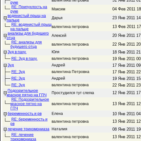
31 Янв 2011 0
валентина петровна
руке
RE: Припухлость на
04 Фев 2011 1
Максим
руке
водянистый прыщ на
23 Янв 2011 1
Дарья
пальце
RE: водянистый прыщ
13 Фев 2011 1
валентина петровна
на пальце
анализы для будушего
20 Янв 2011 1
Алексей
отца
RE: анализы для
22 Янв 2011 2
валентина петровна
будушего отца
Зуд в паху.
Юля
18 Янв 2011 2
RE: Зуд в паху.
валентина петровна
19 Янв 2011 0
Зуд
Андрей
17 Янв 2011 0
RE: Зуд
валентина Петровна
17 Янв 2011 2
RE: Зуд
Андрей
19 Янв 2011 1
RE: Зуд
валентина петровна
22 Янв 2011 2
Подозрительное
12 Янв 2011 1
Простудился тут слегка
красное пятно на ГПЧ
RE: Подозрительное
13 Янв 2011 1
красное пятно на
валентина петровна
ГПЧ
беременность и рв
Елена
10 Янв 2011 0
RE: беременность и
13 Янв 2011 1
валентина петровна
рв
лечение трихомониаза
Наталия
08 Янв 2011 1
RE: лечение
13 Янв 2011 1
валентина петровна
трихомониаза