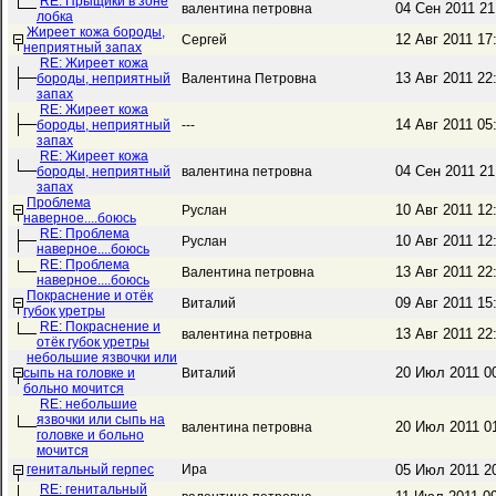
RE: Прыщики в зоне
04 Сен 2011 2
валентина петровна
лобка
Жиреет кожа бороды,
12 Авг 2011 17
Сергей
неприятный запах
RE: Жиреет кожа
13 Авг 2011 22
бороды, неприятный
Валентина Петровна
запах
RE: Жиреет кожа
14 Авг 2011 05
бороды, неприятный
---
запах
RE: Жиреет кожа
04 Сен 2011 2
бороды, неприятный
валентина петровна
запах
Проблема
10 Авг 2011 12
Руслан
наверное....боюсь
RE: Проблема
10 Авг 2011 12
Руслан
наверное....боюсь
RE: Проблема
13 Авг 2011 22
Валентина петровна
наверное....боюсь
Покраснение и отёк
09 Авг 2011 15
Виталий
губок уретры
RE: Покраснение и
13 Авг 2011 22
валентина петровна
отёк губок уретры
небольшие язвочки или
20 Июл 2011 0
сыпь на головке и
Виталий
больно мочится
RE: небольшие
язвочки или сыпь на
20 Июл 2011 0
валентина петровна
головке и больно
мочится
генитальный герпес
Ира
05 Июл 2011 2
RE: генитальный