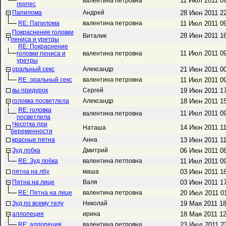
11 Июл 2011 0
валентина петровна
герпес
Папилома
Андрей
28 Июн 2011 2
RE: Папилома
валентина петровна
11 Июл 2011 0
Покраснение головки
28 Июн 2011 1
Виталик
пениса и уретры
RE: Покраснение
11 Июл 2011 0
головки пениса и
валентина петровна
уретры
оральный секс
Александр
21 Июн 2011 0
RE: оральный секс
валентина петровна
11 Июл 2011 0
вы придурок
Сергей
19 Июн 2011 1
головка посветлела
Александр
18 Июн 2011 1
RE: головка
11 Июл 2011 0
валентина петровна
посветлела
Чесотка при
14 Июн 2011 1
Наташа
беременности
красные пятна
Анна
13 Июн 2011 1
Зуд лобка
Дмитрий
06 Июн 2011 0
RE: Зуд лобка
валентина петповна
11 Июл 2011 0
пятна на лбу
маша
03 Июн 2011 1
Пятна на лице
Валя
03 Июн 2011 1
RE: Пятна на лице
валентина петровна
20 Июл 2011 0
Зуд по всему телу
Николай
19 Мая 2011 1
аллопеция
ирина
18 Мая 2011 1
RE: аллопеция
валентина петровна
23 Июл 2011 2