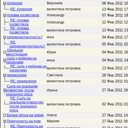
Аллергия
Вероника
08 Фев 2011 1
RE: Аллергия
валентина петровна
13 Фев 2011 1
головка посветлела
Александр
07 Фев 2011 1
RE: головка
12 Фев 2011 1
Александр
посветлела
RE: головка
13 Фев 2011 1
валентина петровна
посветлела
серорезистентность?
инга
04 Фев 2011 1
RE:
05 Фев 2011 0
валентина петровна
серорезистентность?
Обильная
04 Фев 2011 1
Юлия
менструация
сыпь у ребенка на
04 Фев 2011 1
инна
писюнчике
RE: сыпь у ребенка на
13 Фев 2011 1
валентина петровна
писюнчике
гинекология
Светлана
28 Янв 2011 1
RE: гинекология
валентина петровна
02 Фев 2011 0
Сыпь на ональном
27 Янв 2011 1
отверстии, после
Ирина
онального секса
RE: Сыпь на
ональном отверстии,
02 Фев 2011 0
валентина петровна
после онального
секса
Белые пятна на члене
Алеся
27 Янв 2011 1
Припухлость на руке
Максим
27 Янв 2011 0
RE: Припухлость на