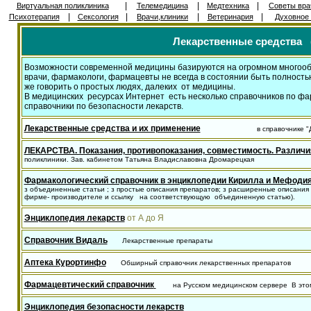
|
|
|
Виртуальная поликлиника
Телемедицина
Медтехника
Советы вра
|
|
|
|
Психотерапия
Сексология
Врачи,клиники
Ветеринария
Духовное 
Лекарственные средства (
Возможности современной медицины базируются на огромном многообра
врачи, фармакологи, фармацевты не всегда в состоянии быть полност
же говорить о простых людях, далеких от медицины.
В медицинских ресурсах Интернет есть несколько справочников по фа
справочники по безопасности лекарств.
Лекарственные средства и их применение
в справочнике "
ЛЕКАРСТВА. Показания, противопоказания, совместимость. Различия
поликлиники. Зав. кабинетом Татьяна Владиславовна Дромарецкая
Фармакологический справочник в энциклопедии Кирилла и Мефоди
з объединенные статьи ; з простые описания препаратов; з расширенные описания
фирме- производителе и ссылку на соответствующую объединенную статью).
Энциклопедия лекарств
от А до Я
Справочник Видаль
Лекарственные препараты
Аптека Курортинфо
Обширный справочник лекарственных препа
Фармацевтический справочник
на Русском медицинском сервере В это
Энциклопедия безопасности лекарств